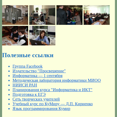
Полезные ссылки
Группа Facebook
Издательство "Просвещение"
Информатика — 1 сентября
Методическая лаборатория информатики МИОО
НИИСИ РАН
Планирования курса "Информатика и ИКТ"
Подготовка к ЕГЭ
Сеть творческих учителей
Учебный курс по КуМиру — Д.П. Кириенко
Язык программирования Кумир