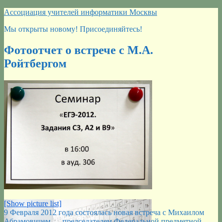
Перейти
Ассоциация учителей информатики Москвы
к
Мы открыты новому! Присоединяйтесь!
содержимому
Фотоотчет о встрече с М.А.
Ройтбергом
[Show picture list]
9 Февраля 2012 года состоялась новая встреча с Михаилом
Абрамовичем — председателем Федеральной предметной