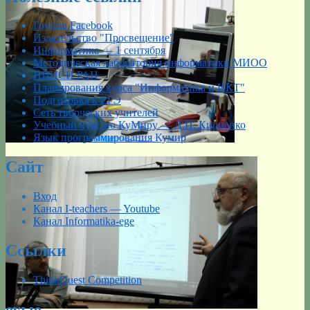
Группа Facebook
Издательство "Просвещение"
Информатика — 1 сентября
Методическая лаборатория информатики МИОО
НИИСИ РАН
Планирования курса "Информатика и ИКТ"
Подготовка к ЕГЭ
Сеть творческих учителей
Учебный курс по КуМиру — Д.П. Кириенко
Язык программирования Кумир
Сайт
Вход
Канал I-teachers — Youtube
Канал Informatika-ege
Ссылки
ThinkQuest Competition
еуые