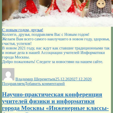
С новым годом, друзья!
Коллеги, друзья, поздравляем Вас с Новым годом!
Желаем Вам всего самого наилучшего в новом году, здоровья,
счастья, успехов!
В новом 2021 году, нас ждут как ставшие традиционными так
и новые дела в нашей Ассоциации учителей Информатики
города Москвы.
Добро пожаловать! Следите за новостями на нашем сайте.
Автор
Опубликовано
Рубрики
Владимир Шереметьев
25.12.2020
27.12.2020
к
Поздравляем
Добавить комментарий
записи
С
Научно-практическая конференция
наступающим
учителей физики и информатики
Новым
годом!
города Москвы «Инженерные классы-