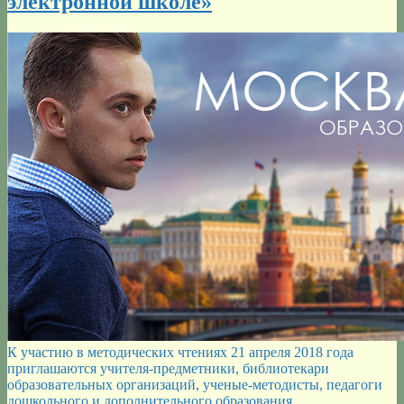
электронной школе»
апреля
2018
года
К участию в методических чтениях 21 апреля 2018 года
приглашаются учителя-предметники, библиотекари
образовательных организаций, ученые-методисты, педагоги
дошкольного и дополнительного образования.