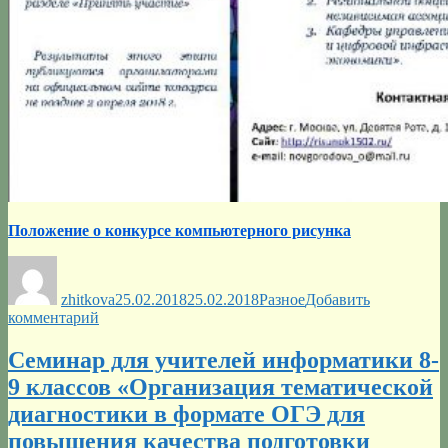
Положение о конкурсе компьютерного рисунка
Автор
Опубликовано
Рубрики
zhitkova
25.02.2018
25.02.2018
Разное
Добавить
к
комментарий
записи
Конкурс
Cеминар для учителей информатики 8-
компьютерного
9 классов «Организация тематической
рисунка
диагностики в формате ОГЭ для
повышения качества подготовки