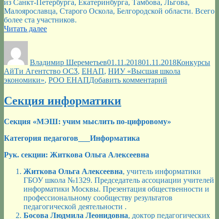
из Санкт-Петербурга, Екатеринбурга, Тамбова, Льгова,
Малоярославца, Старого Оскола, Белгородской области. Всего
более ста участников.
«Конкурс
Читать далее
компьютерного
Автор
Опубликовано
Рубрики
Ме
рисунка»
Владимир Шереметьев
01.11.2018
01.11.2018
Конкурсы
АйТи Агентство ОСӠ
,
ЕНАП
,
НИУ «Высшая школа
к
экономики»
,
РОО ЕНАП
Добавить комментарий
записи
Конкурс
Секция информатики
компьютерного
рисунка
Секция «МЭШ: учим мыслить по-цифровому»
Категория педагогов___Информатика
Рук. секции: Житкова Ольга Алексеевна
Житкова Ольга Алексеевна
, учитель информатики
ГБОУ школа №1329. Председатель ассоциации учителей
информатики Москвы. Презентация общественности и
профессиональному сообществу результатов
педагогической деятельности .
Босова Людмила Леонидовна
, доктор педагогических