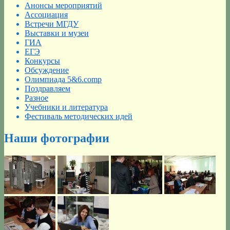
Анонсы мероприятий
диагностики
Ассоциация
в
Встречи МГДУ
формате
Выставки и музеи
ОГЭ
ГИА
для
ЕГЭ
повышения
Конкурсы
качества
Обсуждение
подготовки
Олимпиада 5&6.comp
учащихся
Поздравляем
основной
Разное
школы
Учебники и литература
по
Фестиваль методических идей
информатике»
Наши фотографии