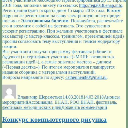
Всем участникам необходимо зарегистрироваться до 15 апреля
2018 года, заполнив анкету по ссылке:
http://reg2018.enap.info
.
Регистрация будет открыта днем 15 марта 2018 года.
В этом
году
после регистрации на вашу электронную почту придет
письмо с
Электронным билетом
. Пожалуйста, распечатайте
его и возьмите с собой на фестиваль. Это существенно
ускорит регистрацию. При желании участвовать в фестивале
как мастер (с мастер-классом, тренингом, презентацией идей)
просим согласовать тему выступления и тезисы модератору
секции.
Все участники получат программу фестиваля («Билет в
будущее») и сертификат участника («МЭШ: готовность к
реализации идей»), а самые опытные мастера – диплом
(«Первая десятка»). По итогам мероприятия планируется
издание сборника с материалами выступлений.
Вопросы направлять по адресу:
catherinem80@mail.ru
.
Автор
Опубликовано
Рубрики
Владимир Шереметьев
14.03.2018
14.03.2018
Анонсы
Метки
мероприятий
Ассоциация
,
ЕНАП
,
РОО ЕНАП
,
фестиваль
,
к
фестиваль методических идей
Добавить комментарий
записи
VI
Конкурс компьютерного рисунка
Московск
методичес