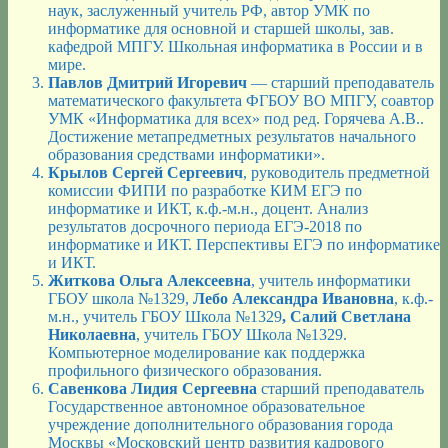
наук, заслуженный учитель РФ, автор УМК по
информатике для основной и старшей школы, зав.
кафедрой МПГУ. Школьная информатика в России и в
мире.
Павлов Дмитрий Игоревич
— старший преподаватель
математического факультета ФГБОУ ВО МПГУ, соавтор
УМК «Информатика для всех» под ред. Горячева А.В..
Достижение метапредметных результатов начального
образования средствами информатики».
Крылов Сергей Сергеевич
, руководитель предметной
комиссии ФИПИ по разработке КИМ ЕГЭ по
информатике и ИКТ, к.ф.-м.н., доцент. Анализ
результатов досрочного периода ЕГЭ-2018 по
информатике и ИКТ. Перспективы ЕГЭ по информатике
и ИКТ.
Житкова Ольга Алексеевна
, учитель информатики
ГБОУ школа №1329,
Лебо Александра Ивановна
, к.ф.-
м.н., учитель ГБОУ Школа №1329
, Салий Светлана
Николаевна
, учитель ГБОУ Школа №1329.
Компьютерное моделирование как поддержка
профильного физического образования.
Савенкова Лидия Сергеевна
старший преподаватель
Государственное автономное образовательное
учреждение дополнительного образования города
Москвы «Московский центр развития кадрового