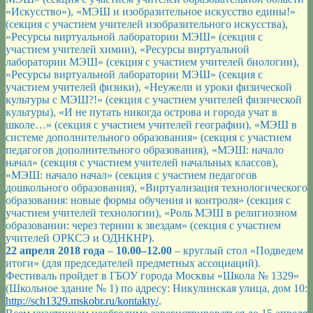
«Искусство»), «МЭШ и изобразительное искусство едины!»
(секция с участием учителей изобразительного искусства),
«Ресурсы виртуальной лаборатории МЭШ» (секция с
участием учителей химии), «Ресурсы виртуальной
лаборатории МЭШ» (секция с участием учителей биологии),
«Ресурсы виртуальной лаборатории МЭШ» (секция с
участием учителей физики), «Неужели и уроки физической
культуры с МЭШ?!» (секция с участием учителей физической
культуры), «И не путать никогда острова и города учат в
школе…» (секция с участием учителей географии), «МЭШ в
системе дополнительного образования» (секция с участием
педагогов дополнительного образования), «МЭШ: начало
начал» (секция с участием учителей начальных классов),
«МЭШ: начало начал» (секция с участием педагогов
дошкольного образования), «Виртуализация технологического
образования: новые формы обучения и контроля» (секция с
участием учителей технологии), «Роль МЭШ в религиозном
образовании: через тернии к звездам» (секция с участием
учителей ОРКСЭ и ОДНКНР).
22 апреля 2018 года
–
10.00–12.00
– круглый стол «Подведем
итоги» (для председателей предметных ассоциаций).
Фестиваль пройдет в ГБОУ города Москвы «Школа № 1329»
(Школьное здание № 1) по адресу: Никулинская улица, дом 10:
http://sch1329.mskobr.ru/kontakty/
.