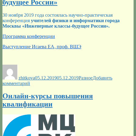
будущее России»
30 ноября 2019 года состоялась научно-практическая
конференция
учителей
физики и информатики
города
Москвы
«
Инженерные классы-будущее России
».
Программа конференции
Выступление Исаева ЕА, проф. ВШЭ
Автор
Опубликовано
Рубрики
zhitkova
05.12.2019
05.12.2019
Разное
Добавить
к
комментарий
записи
Научно-
Онлайн-курсы повышения
практическая
квалификации
конференция
учителей
физики
и
информатики
города