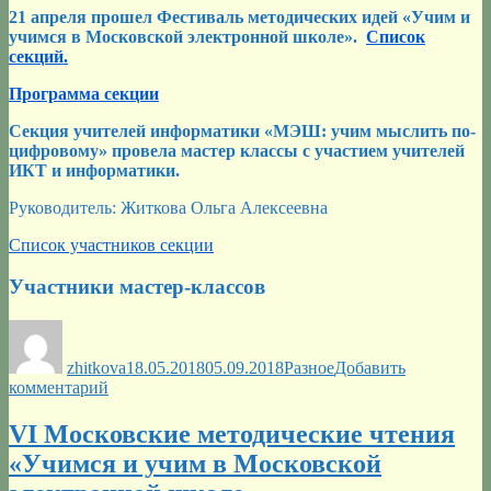
21 апреля прошел Фестиваль методических идей «Учим и
учимся в Московской электронной школе».
Список
секций.
Программа секции
Секция учителей информатики «МЭШ: учим мыслить по-
цифровому» провела мастер классы с участием учителей
ИКТ и информатики.
Руководитель: Житкова Ольга Алексеевна
Список участников секции
Участники мастер-классов
Автор
Опубликовано
Рубрики
zhitkova
18.05.2018
05.09.2018
Разное
Добавить
к
комментарий
записи
Фестиваль
VI Московские методические чтения
методических
«Учимся и учим в Московской
идей
21