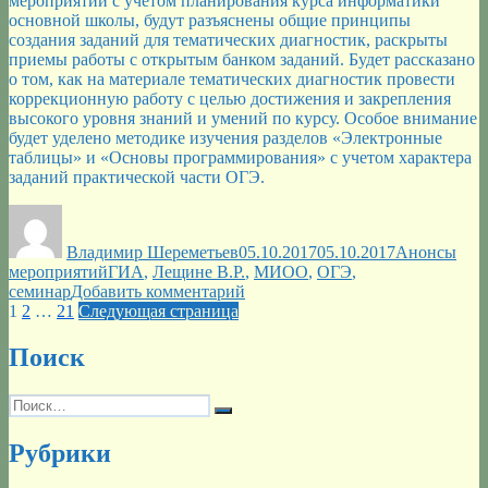
мероприятий с учетом планирования курса информатики
основной школы, будут разъяснены общие принципы
создания заданий для тематических диагностик, раскрыты
приемы работы с открытым банком заданий. Будет рассказано
о том, как на материале тематических диагностик провести
коррекционную работу с целью достижения и закрепления
высокого уровня знаний и умений по курсу. Особое внимание
будет уделено методике изучения разделов «Электронные
таблицы» и «Основы программирования» с учетом характера
заданий практической части ОГЭ.
Автор
Опубликовано
Рубрики
Владимир Шереметьев
05.10.2017
05.10.2017
Анонсы
Метки
мероприятий
ГИА
,
Лещине В.Р.
,
МИОО
,
ОГЭ
,
к
семинар
Добавить комментарий
Пагинация
Страница
Страница
Страница
записи
1
2
…
21
Следующая страница
Cеминар
записей
для
Поиск
учителей
информатики
Искать:
8-
Поиск
9
классов
Рубрики
«Организация
тематической