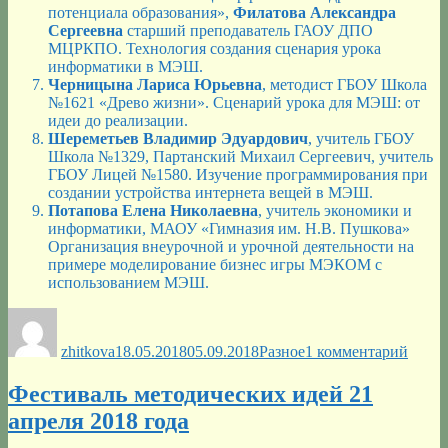
потенциала образования»,
Филатова Александра
Сергеевна
старший преподаватель ГАОУ ДПО
МЦРКПО. Технология создания сценария урока
информатики в МЭШ.
Черницына Лариса Юрьевна
, методист ГБОУ Школа
№1621 «Древо жизни». Сценарий урока для МЭШ: от
идеи до реализации.
Шереметьев Владимир Эдуардович
, учитель ГБОУ
Школа №1329, Партанский Михаил Сергеевич, учитель
ГБОУ Лицей №1580. Изучение программирования при
создании устройства интернета вещей в МЭШ.
Потапова Елена Николаевна
, учитель экономики и
информатики, МАОУ «Гимназия им. Н.В. Пушкова»
Организация внеурочной и урочной деятельности на
примере моделирование бизнес игры МЭКОМ с
использованием МЭШ.
Автор
Опубликовано
Рубрики
к
запис
zhitkova
18.05.2018
05.09.2018
Разное
1 комментарий
Секц
инфо
Фестиваль методических идей 21
апреля 2018 года