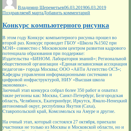
Владимир Шереметьев
06.03.2019
06.03.2019
Метки
к
Поздравляем
8 марта
Добавить комментарий
записи
8
Конкурс компьютерного рисунка
МАРТА
—
В этом году Конкурс компьютерного рисунка прошел во
Поздравляем!
второй раз. Конкурс проводит ГБОУ «Школа №1502 при
МЭИ» совместно с Московским центром развития кадрового
потенциала образования при поддержке:
Издательства «БИНОМ. Лаборатория знаний»; Региональной
общественной организации «Единая независимая ассоциация
педагогов» города Москвы; ООО «АйТи Агентство ОСӠ»;
Кафедры управления информационными системами и
цифровой инфраструктурой, НИУ «Высшая школа
экономики».
Заочный этап конкурса собрал более 350 работ и охватил
такие регионы как: Москва, Санкт-Петербург, Белгородская
область, Челябинск, Екатеринбург, Иркутск, Ямало-Ненецкий
автономный округ, республика Якутия (Саха),
Ставропольский край, Комсомольск на Амуре и другие.
На очный этап, который состоялся 27 октября, приехали
участники не только из Москвы и Московской области, но и