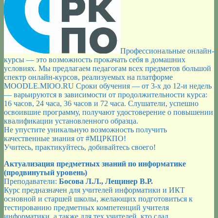
Москвы
«Инженерные
классы-
будущее
России»
Профессиональные онлайн-
курсы — это возможность прокачать себя в домашних
условиях. Мы предлагаем педагогам всех предметов большой
спектр онлайн-курсов, реализуемых на платформе
MOODLE.MIOO.RU Сроки обучения — от 3-х до 12-и недель
— варьируются в зависимости от продолжительности курса:
16 часов, 24 часа, 36 часов и 72 часа. Слушатели, успешно
освоившие программу, получают удостоверение о повышении
квалификации установленного образца.
Не упустите уникальную возможность получить
качественные знания от #МЦРКПО!
Учитесь, практикуйтесь, добивайтесь своего!
Актуализация предметных знаний по информатике
(продвинутый уровень)
Преподаватели:
Босова Л.Л., Лещинер В.Р.
Курс предназначен для учителей информатики и ИКТ
основной и старшей школы, желающих подготовиться к
тестированию предметных компетенций учителя
информатики, а также для тех учителей, кто сдал