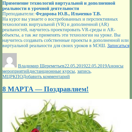
Применение технологий виртуальной и дополненной
реальности в урочной деятельности
Преподаватели:
Федорова Ю.В., Ильченко Т.В.
На курсе вы узнаете о востребованных и перспективных
технологиях виртуальной (VR) и дополненной (AR)
реальностей, научитесь проектировать VR-среды и AR-
объекты, а так же применять эти технологии на уроке. Вы
научитесь создавать собственные проекты в дополненной или
виртуальной реальности для своих уроков в МЭШ.
Записаться
Автор
Опубликовано
Рубрики
Владимир Шереметьев
22.05.2019
22.05.2019
Анонсы
Метки
мероприятий
дистанционные курсы
,
запись
,
к
МЦРКПО
Добавить комментарий
записи
Онлайн-
8 МАРТА — Поздравляем!
курсы
повышения
квалификации