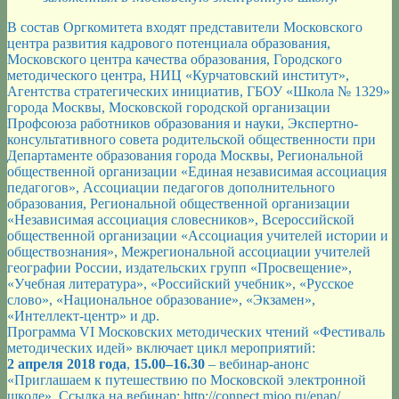
В состав Оргкомитета входят представители Московского
центра развития кадрового потенциала образования,
Московского центра качества образования, Городского
методического центра, НИЦ «Курчатовский институт»,
Агентства стратегических инициатив, ГБОУ «Школа № 1329»
города Москвы, Московской городской организации
Профсоюза работников образования и науки, Экспертно-
консультативного совета родительской общественности при
Департаменте образования города Москвы, Региональной
общественной организации «Единая независимая ассоциация
педагогов», Ассоциации педагогов дополнительного
образования, Региональной общественной организации
«Независимая ассоциация словесников», Всероссийской
общественной организации «Ассоциация учителей истории и
обществознания», Межрегиональной ассоциации учителей
географии России, издательских групп «Просвещение»,
«Учебная литература», «Российский учебник», «Русское
слово», «Национальное образование», «Экзамен»,
«Интеллект-центр» и др.
Программа VI Московских методических чтений «Фестиваль
методических идей» включает цикл мероприятий:
2 апреля 2018 года
,
15.00–16.30
– вебинар-анонс
«Приглашаем к путешествию по Московской электронной
школе». Ссылка на вебинар: http://connect.mioo.ru/enap/.