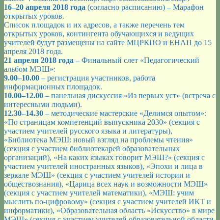
16–20 апреля 2018 года
(согласно расписанию) – Марафон
открытых уроков.
Список площадок и их адресов, а также перечень тем
открытых уроков, контингента обучающихся и ведущих
учителей будут размещены на сайте МЦРКПО и ЕНАП до 15
апреля 2018 года.
21 апреля 2018 года
– Финальный слет «Педагогический
альбом МЭШ»:
9.00–10.00
– регистрация участников, работа
информационных площадок.
10.00–12.00
– панельная дискуссия «Из первых уст» (встреча с
интересными людьми).
12.30–14.30
– методические мастерские «Делимся опытом»:
«По страницам компетенций выпускника 2030» (секция с
участием учителей русского языка и литературы),
«Библиотека МЭШ: новый взгляд на проблемы чтения»
(секция с участием библиотекарей образовательных
организаций), «На каких языках говорит МЭШ?» (секция с
участием учителей иностранных языков), «Эпохи и лица в
зеркале МЭШ» (секция с участием учителей истории и
обществознания), «Царица всех наук и возможности МЭШ»
(секция с участием учителей математики), «МЭШ: учим
мыслить по-цифровому» (секция с участием учителей ИКТ и
информатики), «Образовательная область «Искусство» в мире
МЭШ» (секция с участием учителей образовательной области