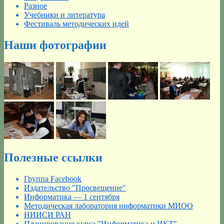
Разное
Учебники и литература
Фестиваль методических идей
Наши фотографии
Полезные ссылки
Группа Facebook
Издательство "Просвещение"
Информатика — 1 сентября
Методическая лаборатория информатики МИОО
НИИСИ РАН
Планирования курса "Информатика и ИКТ"