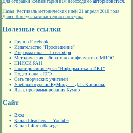
Для отправки комментария вам необходимо
авторизоваться
.
Навигация
Предыдущая
Назад
Фестиваль методических идей 21 апреля 2018 года
запись:
Следующая
Далее
Конкурс компьютерного рисунка
по
запись:
записям
Полезные ссылки
Группа Facebook
Издательство "Просвещение"
Информатика — 1 сентября
Методическая лаборатория информатики МИОО
НИИСИ РАН
Планирования курса "Информатика и ИКТ"
Подготовка к ЕГЭ
Сеть творческих учителей
Учебный курс по КуМиру — Д.П. Кириенко
Язык программирования Кумир
Сайт
Вход
Канал I-teachers — Youtube
Канал Informatika-ege