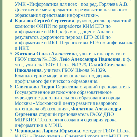
УМК «Информатика для всех» под ред. Горячева А.В..
Достижение метапредметных результатов начального
образования средствами информатики».
Крылов Сергей Сергеевич
, руководитель предметной
комиссии ФИПИ по разработке КИМ ЕГЭ по
информатике и ИКТ, к.ф.-м.н., доцент. Анализ
результатов досрочного периода ЕГЭ-2018 по
информатике и ИКТ. Перспективы ЕГЭ по информатике
и ИКТ.
Житкова Ольга Алексеевна
, учитель информатики
ГБОУ школа №1329,
Лебо Александра Ивановна
, к.ф.-
м.н., учитель ГБОУ Школа №1329
, Салий Светлана
Николаевна
, учитель ГБОУ Школа №1329.
Компьютерное моделирование как поддержка
профильного физического образования.
Савенкова Лидия Сергеевна
старший преподаватель
Государственное автономное образовательное
учреждение дополнительного образования города
Москвы «Московский центр развития кадрового
потенциала образования»,
Филатова Александра
Сергеевна
старший преподаватель ГАОУ ДПО
МЦРКПО. Технология создания сценария урока
информатики в МЭШ.
Черницына Лариса Юрьевна
, методист ГБОУ Школа
№1621 «Древо жизни». Сценарий урока для МЭШ: от