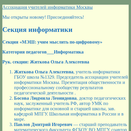
Перейти
Ассоциация учителей информатики Москвы
к
Мы открыты новому! Присоединяйтесь!
содержимому
Секция информатики
Секция «МЭШ: учим мыслить по-цифровому»
Категория педагогов___Информатика
Рук. секции: Житкова Ольга Алексеевна
Житкова Ольга Алексеевна
, учитель информатики
ГБОУ школа №1329. Председатель ассоциации учителей
информатики Москвы. Презентация общественности и
профессиональному сообществу результатов
педагогической деятельности .
Босова Людмила Леонидовна
, доктор педагогических
наук, заслуженный учитель РФ, автор УМК по
информатике для основной и старшей школы, зав.
кафедрой МПГУ. Школьная информатика в России и в
мире.
Павлов Дмитрий Игоревич
— старший преподаватель
математического факультета ФГБОУ ВО МПГУ, соавтор