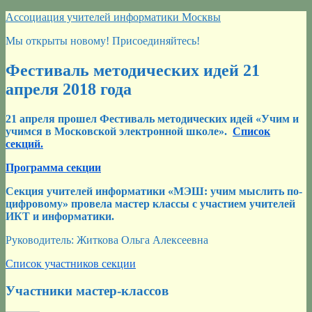
Перейти
Ассоциация учителей информатики Москвы
к
Мы открыты новому! Присоединяйтесь!
содержимому
Фестиваль методических идей 21
апреля 2018 года
21 апреля прошел Фестиваль методических идей «Учим и
учимся в Московской электронной школе».
Список
секций.
Программа секции
Секция учителей информатики «МЭШ: учим мыслить по-
цифровому» провела мастер классы с участием учителей
ИКТ и информатики.
Руководитель: Житкова Ольга Алексеевна
Список участников секции
Участники мастер-классов