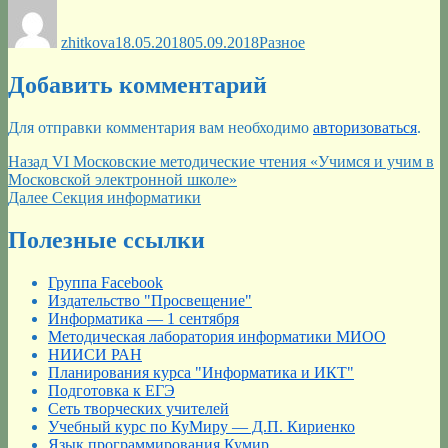
Автор
Опубликовано
Рубрики
zhitkova
18.05.2018
05.09.2018
Разное
Добавить комментарий
Для отправки комментария вам необходимо
авторизоваться
.
Навигация
Предыдущая
Назад
VI Московские методические чтения «Учимся и учим в
запись:
Московской электронной школе»
по
Следующая
Далее
Секция информатики
записям
запись:
Полезные ссылки
Группа Facebook
Издательство "Просвещение"
Информатика — 1 сентября
Методическая лаборатория информатики МИОО
НИИСИ РАН
Планирования курса "Информатика и ИКТ"
Подготовка к ЕГЭ
Сеть творческих учителей
Учебный курс по КуМиру — Д.П. Кириенко
Язык программирования Кумир