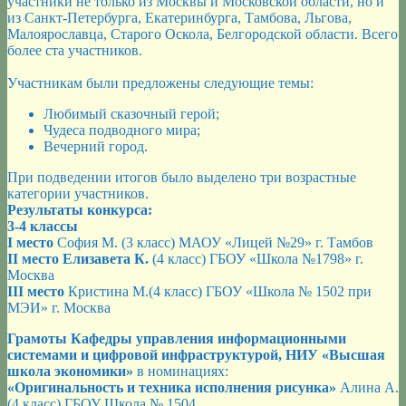
участники не только из Москвы и Московской области, но и
из Санкт-Петербурга, Екатеринбурга, Тамбова, Льгова,
Малоярославца, Старого Оскола, Белгородской области. Всего
более ста участников.
Участникам были предложены следующие темы:
Любимый сказочный герой;
Чудеса подводного мира;
Вечерний город.
При подведении итогов было выделено три возрастные
категории участников.
Результаты конкурса:
3-4 классы
I место
София М. (3 класс) МАОУ «Лицей №29» г. Тамбов
II место Елизавета К.
(4 класс) ГБОУ «Школа №1798» г.
Москва
III место
Кристина М.(4 класс) ГБОУ «Школа № 1502 при
МЭИ» г. Москва
Грамоты Кафедры управления информационными
системами и цифровой инфраструктурой, НИУ «Высшая
школа экономики»
в номинациях:
«Оригинальность и техника исполнения рисунка»
Алина А.
(4 класс) ГБОУ Школа № 1504