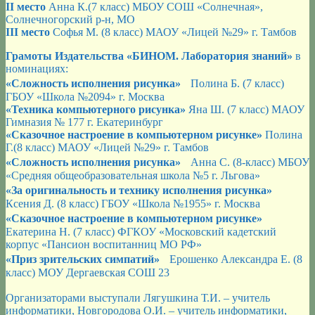
II место
Анна К.(7 класс) МБОУ СОШ «Солнечная»,
Солнечногорский р-н, МО
III место
Софья М. (8 класс) МАОУ «Лицей №29» г. Тамбов
Грамоты Издательства «БИНОМ. Лаборатория знаний»
в
номинациях:
«Сложность исполнения рисунка»
Полина Б. (7 класс)
ГБОУ «Школа №2094» г. Москва
«Техника компьютерного рисунка»
Яна Ш. (7 класс) МАОУ
Гимназия № 177 г. Екатеринбург
«Сказочное настроение в компьютерном рисунке»
Полина
Г.(8 класс) МАОУ «Лицей №29» г. Тамбов
«Сложность исполнения рисунка»
Анна С. (8-класс) МБОУ
«Средняя общеобразовательная школа №5 г. Льгова»
«За оригинальность и технику исполнения рисунка»
Ксения Д. (8 класс) ГБОУ «Школа №1955» г. Москва
«Сказочное настроение в компьютерном рисунке»
Екатерина Н. (7 класс) ФГКОУ «Московский кадетский
корпус «Пансион воспитанниц МО РФ»
«Приз зрительских симпатий»
Ерошенко Александра Е. (8
класс) МОУ Дергаевская СОШ 23
Организаторами выступали Лягушкина Т.И. – учитель
информатики, Новгородова О.И. – учитель информатики,