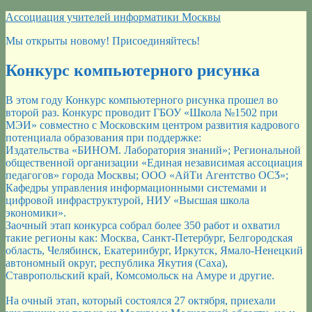
Перейти
Ассоциация учителей информатики Москвы
к
Мы открыты новому! Присоединяйтесь!
содержимому
Конкурс компьютерного рисунка
В этом году Конкурс компьютерного рисунка прошел во
второй раз. Конкурс проводит ГБОУ «Школа №1502 при
МЭИ» совместно с Московским центром развития кадрового
потенциала образования при поддержке:
Издательства «БИНОМ. Лаборатория знаний»; Региональной
общественной организации «Единая независимая ассоциация
педагогов» города Москвы; ООО «АйТи Агентство ОСӠ»;
Кафедры управления информационными системами и
цифровой инфраструктурой, НИУ «Высшая школа
экономики».
Заочный этап конкурса собрал более 350 работ и охватил
такие регионы как: Москва, Санкт-Петербург, Белгородская
область, Челябинск, Екатеринбург, Иркутск, Ямало-Ненецкий
автономный округ, республика Якутия (Саха),
Ставропольский край, Комсомольск на Амуре и другие.
На очный этап, который состоялся 27 октября, приехали