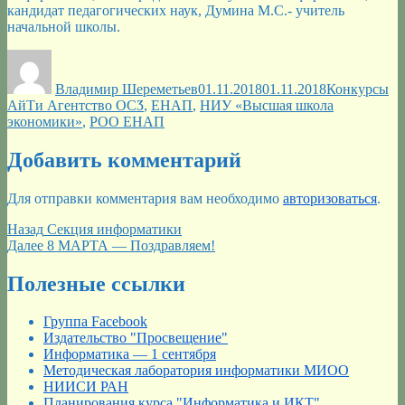
кандидат педагогических наук, Думина М.С.- учитель
начальной школы.
Автор
Опубликовано
Рубрики
Ме
Владимир Шереметьев
01.11.2018
01.11.2018
Конкурсы
АйТи Агентство ОСӠ
,
ЕНАП
,
НИУ «Высшая школа
экономики»
,
РОО ЕНАП
Добавить комментарий
Для отправки комментария вам необходимо
авторизоваться
.
Навигация
Предыдущая
Назад
Секция информатики
запись:
Следующая
Далее
8 МАРТА — Поздравляем!
по
запись:
записям
Полезные ссылки
Группа Facebook
Издательство "Просвещение"
Информатика — 1 сентября
Методическая лаборатория информатики МИОО
НИИСИ РАН
Планирования курса "Информатика и ИКТ"