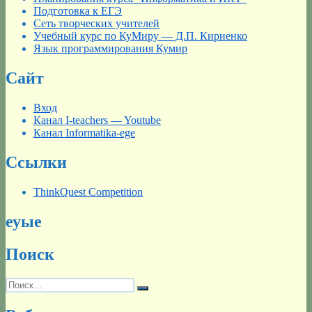
Подготовка к ЕГЭ
Сеть творческих учителей
Учебный курс по КуМиру — Д.П. Кириенко
Язык программирования Кумир
Сайт
Вход
Канал I-teachers — Youtube
Канал Informatika-ege
Ссылки
ThinkQuest Competition
еуые
Поиск
Искать:
Поиск