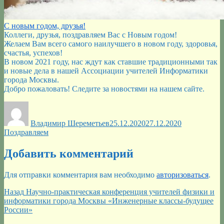
С новым годом, друзья!
Коллеги, друзья, поздравляем Вас с Новым годом!
Желаем Вам всего самого наилучшего в новом году, здоровья,
счастья, успехов!
В новом 2021 году, нас ждут как ставшие традиционными так
и новые дела в нашей Ассоциации учителей Информатики
города Москвы.
Добро пожаловать! Следите за новостями на нашем сайте.
Автор
Опубликовано
Рубрики
Владимир Шереметьев
25.12.2020
27.12.2020
Поздравляем
Добавить комментарий
Для отправки комментария вам необходимо
авторизоваться
.
Навигация
Предыдущая
Назад
Научно-практическая конференция учителей физики и
запись:
информатики города Москвы «Инженерные классы-будущее
по
России»
записям