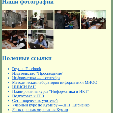
Наши фотографии
Полезные ссылки
Группа Facebook
Издательство "Просвещение"
Информатика — 1 сентября
Методическая лаборатория информатики МИОО
НИИСИ РАН
Планирования курса "Информатика и ИКТ"
Подготовка к ЕГЭ
Сеть творческих учителей
Учебный курс по КуМиру — Д.П. Кириенко
Язык программирования Кумир