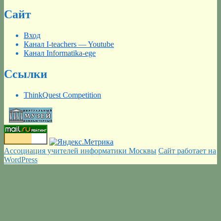
Сайт
Вход
Канал I-teachers — Youtube
Канал Informatika-ege
Ссылки
ThinkQuest Competition
Ассоциация учителей информатики Москвы
Сайт работает на
WordPress