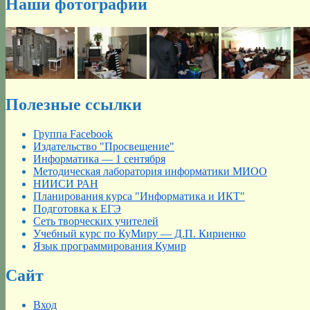
Наши фотографии
Полезные ссылки
Группа Facebook
Издательство "Просвещение"
Информатика — 1 сентября
Методическая лаборатория информатики МИОО
НИИСИ РАН
Планирования курса "Информатика и ИКТ"
Подготовка к ЕГЭ
Сеть творческих учителей
Учебный курс по КуМиру — Д.П. Кириенко
Язык программирования Кумир
Сайт
Вход