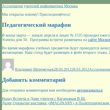
Перейти
Ассоциация учителей информатики Москвы
к
Мы открыты новому! Присоединяйтесь!
содержимому
Педагогический марафон
В конце марта — начале апреля в лицее № 1535 проходит ежег
Усачева дом 50. Программа встречи размещена на
сайте Моско
Во время марафона учебных предметов будет проводится запи
желающими. Наш стенд будет размещен в фойе второго этажа. 
Автор
Опубликовано
Рубрики
Владимир Шереметьев
28.03.2012
28.03.2012
Ассоциация
Добавить комментарий
Для отправки комментария вам необходимо
авторизоваться
.
Навигация
Предыдущая
Назад
Встреча в Доме учителя с Кагановым В.Ш.
запись:
Следующая
Далее
Открытие выставки «IMAGINARY» в Политехническом 
по
запись: