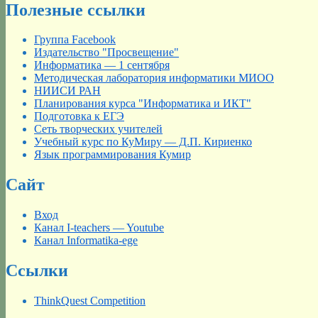
записям
Полезные ссылки
Группа Facebook
Издательство "Просвещение"
Информатика — 1 сентября
Методическая лаборатория информатики МИОО
НИИСИ РАН
Планирования курса "Информатика и ИКТ"
Подготовка к ЕГЭ
Сеть творческих учителей
Учебный курс по КуМиру — Д.П. Кириенко
Язык программирования Кумир
Сайт
Вход
Канал I-teachers — Youtube
Канал Informatika-ege
Ссылки
ThinkQuest Competition