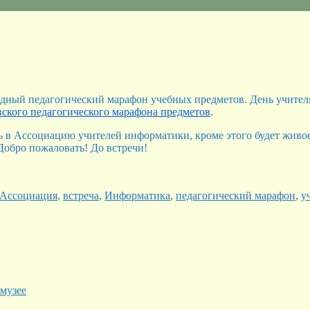
одный педагогический марафон учебных предметов. День учителя
вского педагогического марафона предметов
.
сь в Ассоциацию учителей информатики, кроме этого будет жив
Добро пожаловать! До встречи!
Метки
Ассоциация
,
встреча
,
Информатика
,
педагогический марафон
,
у
музее