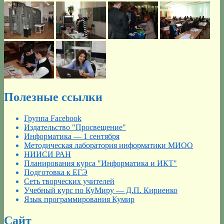
Полезные ссылки
Группа Facebook
Издательство "Просвещение"
Информатика — 1 сентября
Методическая лаборатория информатики МИОО
НИИСИ РАН
Планирования курса "Информатика и ИКТ"
Подготовка к ЕГЭ
Сеть творческих учителей
Учебный курс по КуМиру — Д.П. Кириенко
Язык программирования Кумир
Сайт