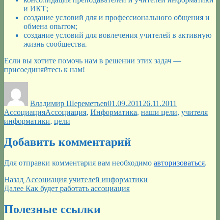
и ИКТ;
создание условий для и профессионального общения и
обмена опытом;
создание условий для вовлечения учителей в активную
жизнь сообщества.
Если вы хотите помочь нам в решении этих задач —
присоединяйтесь к нам!
Автор
Опубликовано
Рубрики
Владимир Шереметьев
01.09.2011
26.11.2011
Метки
Ассоциация
Ассоциация
,
Информатика
,
наши цели
,
учителя
информатики
,
цели
Добавить комментарий
Для отправки комментария вам необходимо
авторизоваться
.
Навигация
Предыдущая
Назад
Ассоциация учителей информатики
запись:
Следующая
Далее
Как будет работать ассоциация
по
запись:
записям
Полезные ссылки