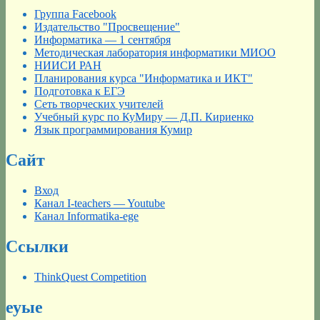
Группа Facebook
Издательство "Просвещение"
Информатика — 1 сентября
Методическая лаборатория информатики МИОО
НИИСИ РАН
Планирования курса "Информатика и ИКТ"
Подготовка к ЕГЭ
Сеть творческих учителей
Учебный курс по КуМиру — Д.П. Кириенко
Язык программирования Кумир
Сайт
Вход
Канал I-teachers — Youtube
Канал Informatika-ege
Ссылки
ThinkQuest Competition
еуые