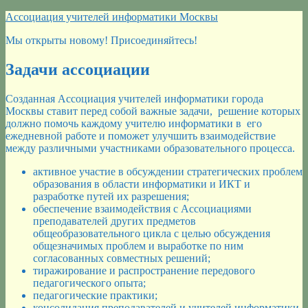
Перейти
Ассоциация учителей информатики Москвы
к
Мы открыты новому! Присоединяйтесь!
содержимому
Задачи ассоциации
Созданная Ассоциация учителей информатики города
Москвы ставит перед собой важные задачи, решение которых
должно помочь каждому учителю информатики в его
ежедневной работе и поможет улучшить взаимодействие
между различными участниками образовательного процесса.
активное участие в обсуждении стратегических проблем
образования в области информатики и ИКТ и
разработке путей их разрешения;
обеспечение взаимодействия с Ассоциациями
преподавателей других предметов
общеобразовательного цикла с целью обсуждения
общезначимых проблем и выработке по ним
согласованных совместных решений;
тиражирование и распространение передового
педагогического опыта;
педагогические практики;
консолидация преподавателей и учителей информатики