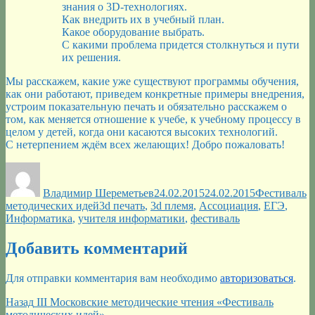
знания о 3D-технологиях.
Как внедрить их в учебный план.
Какое оборудование выбрать.
С какими проблема придется столкнуться и пути
их решения.
Мы расскажем, какие уже существуют программы обучения,
как они работают, приведем конкретные примеры внедрения,
устроим показательную печать и обязательно расскажем о
том, как меняется отношение к учебе, к учебному процессу в
целом у детей, когда они касаются высоких технологий.
С нетерпением ждём всех желающих! Добро пожаловать!
Автор
Опубликовано
Рубрики
Владимир Шереметьев
24.02.2015
24.02.2015
Фестиваль
Метки
методических идей
3d печать
,
3d племя
,
Ассоциация
,
ЕГЭ
,
Информатика
,
учителя информатики
,
фестиваль
Добавить комментарий
Для отправки комментария вам необходимо
авторизоваться
.
Навигация
Предыдущая
Назад
III Московские методические чтения «Фестиваль
запись:
методических идей»