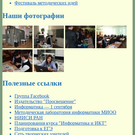
Фестиваль методических идей
Наши фотографии
Полезные ссылки
Группа Facebook
Издательство "Просвещение"
Информатика — 1 сентября
Методическая лаборатория информатики МИОО
НИИСИ РАН
Планирования курса "Информатика и ИКТ"
Подготовка к ЕГЭ
Сеть творческих учителей