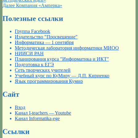
по
Следующая
Далее
Компания «Амперка»
записям
запись:
Полезные ссылки
Группа Facebook
Издательство "Просвещение"
Информатика — 1 сентября
Методическая лаборатория информатики МИОО
НИИСИ РАН
Планирования курса "Информатика и ИКТ"
Подготовка к ЕГЭ
Сеть творческих учителей
Учебный курс по КуМиру — Д.П. Кириенко
Язык программирования Кумир
Сайт
Вход
Канал I-teachers — Youtube
Канал Informatika-ege
Ссылки