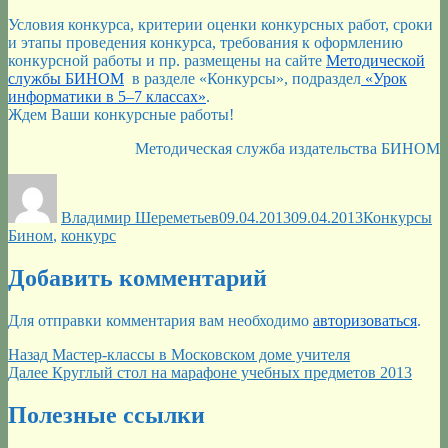
Условия конкурса, критерии оценки конкурсных работ, сроки
и этапы проведения конкурса, требования к оформлению
конкурсной работы и пр. размещены на сайте
Методической
службы БИНОМ
в разделе «Конкурсы», подраздел
«Урок
информатики в 5–7 классах»
.
Ждем Ваши конкурсные работы!
Методическая служба издательства БИНОМ
Автор
Опубликовано
Рубрики
М
Владимир Шереметьев
09.04.2013
09.04.2013
Конкурсы
Бином
,
конкурс
Добавить комментарий
Для отправки комментария вам необходимо
авторизоваться
.
Навигация
Предыдущая
Назад
Мастер-классы в Московском доме учителя
запись:
Следующая
Далее
Круглый стол на марафоне учебных предметов 2013
по
запись:
записям
Полезные ссылки