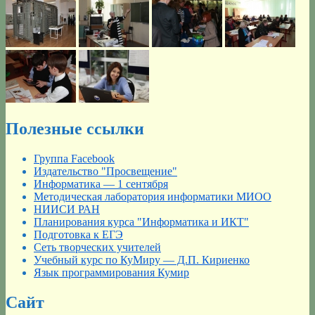
Полезные ссылки
Группа Facebook
Издательство "Просвещение"
Информатика — 1 сентября
Методическая лаборатория информатики МИОО
НИИСИ РАН
Планирования курса "Информатика и ИКТ"
Подготовка к ЕГЭ
Сеть творческих учителей
Учебный курс по КуМиру — Д.П. Кириенко
Язык программирования Кумир
Сайт