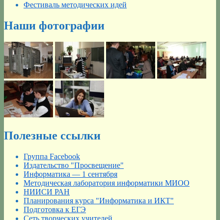
Фестиваль методических идей
Наши фотографии
Полезные ссылки
Группа Facebook
Издательство "Просвещение"
Информатика — 1 сентября
Методическая лаборатория информатики МИОО
НИИСИ РАН
Планирования курса "Информатика и ИКТ"
Подготовка к ЕГЭ
Сеть творческих учителей