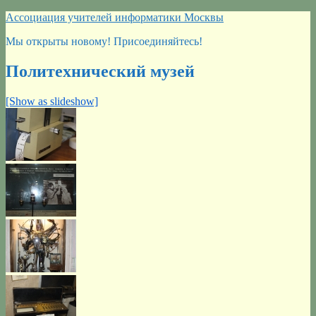
Перейти
Ассоциация учителей информатики Москвы
к
Мы открыты новому! Присоединяйтесь!
содержимому
Политехнический музей
[Show as slideshow]