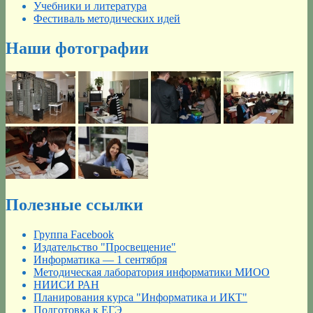
Учебники и литература
Фестиваль методических идей
Наши фотографии
Полезные ссылки
Группа Facebook
Издательство "Просвещение"
Информатика — 1 сентября
Методическая лаборатория информатики МИОО
НИИСИ РАН
Планирования курса "Информатика и ИКТ"
Подготовка к ЕГЭ