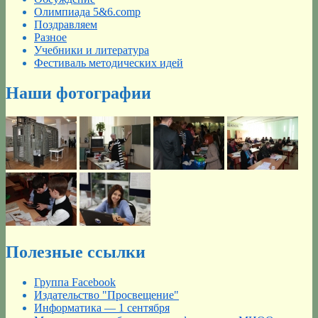
Олимпиада 5&6.comp
Поздравляем
Разное
Учебники и литература
Фестиваль методических идей
Наши фотографии
Полезные ссылки
Группа Facebook
Издательство "Просвещение"
Информатика — 1 сентября