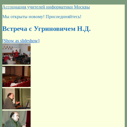
Перейти
Ассоциация учителей информатики Москвы
к
Мы открыты новому! Присоединяйтесь!
содержимому
Встреча с Угриновичем Н.Д.
[Show as slideshow]