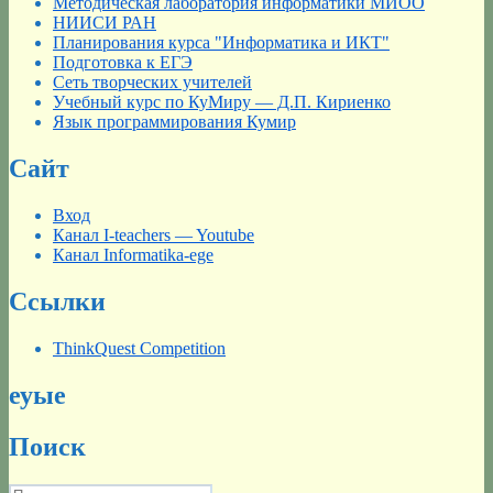
Методическая лаборатория информатики МИОО
НИИСИ РАН
Планирования курса "Информатика и ИКТ"
Подготовка к ЕГЭ
Сеть творческих учителей
Учебный курс по КуМиру — Д.П. Кириенко
Язык программирования Кумир
Сайт
Вход
Канал I-teachers — Youtube
Канал Informatika-ege
Ссылки
ThinkQuest Competition
еуые
Поиск
Искать: