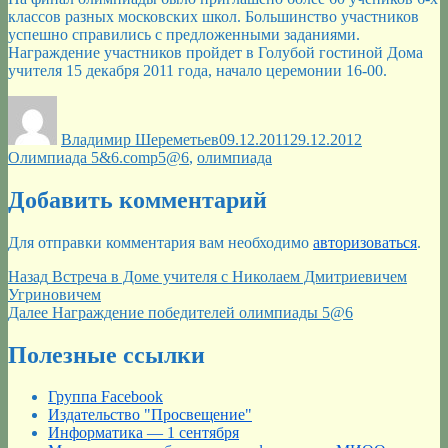
классов разных московских школ. Большинство участников
успешно справились с предложенными заданиями.
Награждение участников пройдет в Голубой гостиной Дома
учителя 15 декабря 2011 года, начало церемонии 16-00.
Автор
Опубликовано
Рубрики
Владимир Шереметьев
09.12.2011
29.12.2012
Метки
Олимпиада 5&6.comp
5@6
,
олимпиада
Добавить комментарий
Для отправки комментария вам необходимо
авторизоваться
.
Навигация
Предыдущая
Назад
Встреча в Доме учителя с Николаем Дмитриевичем
запись:
Угриновичем
по
Следующая
Далее
Награждение победителей олимпиады 5@6
записям
запись:
Полезные ссылки
Группа Facebook
Издательство "Просвещение"
Информатика — 1 сентября