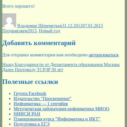
Всего хорошего!
Автор
Опубликовано
Рубрики
Владимир Шереметьев
31.12.2012
07.01.2013
Метки
Поздравляем
2013
,
Новый год
Добавить комментарий
Для отправки комментария вам необходимо
авторизоваться
.
Навигация
Предыдущая
Назад
Благодарности от Департамента образования Москвы
запись:
Следующая
Далее
Протоколу TCP/IP 30 лет
по
запись:
записям
Полезные ссылки
Группа Facebook
Издательство "Просвещение"
Информатика — 1 сентября
Методическая лаборатория информатики МИОО
НИИСИ РАН
Планирования курса "Информатика и ИКТ"
Подготовка к ЕГЭ