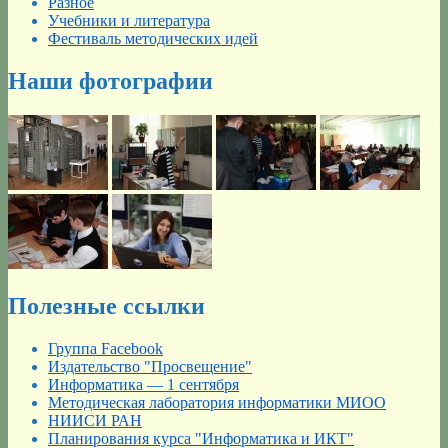
Разное
Учебники и литература
Фестиваль методических идей
Наши фотографии
Полезные ссылки
Группа Facebook
Издательство "Просвещение"
Информатика — 1 сентября
Методическая лаборатория информатики МИОО
НИИСИ РАН
Планирования курса "Информатика и ИКТ"