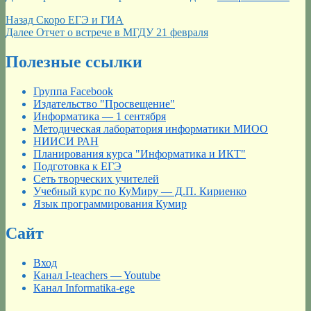
Навигация
Предыдущая
Назад
Скоро ЕГЭ и ГИА
запись:
Следующая
Далее
Отчет о встрече в МГДУ 21 февраля
по
запись:
записям
Полезные ссылки
Группа Facebook
Издательство "Просвещение"
Информатика — 1 сентября
Методическая лаборатория информатики МИОО
НИИСИ РАН
Планирования курса "Информатика и ИКТ"
Подготовка к ЕГЭ
Сеть творческих учителей
Учебный курс по КуМиру — Д.П. Кириенко
Язык программирования Кумир
Сайт
Вход
Канал I-teachers — Youtube
Канал Informatika-ege