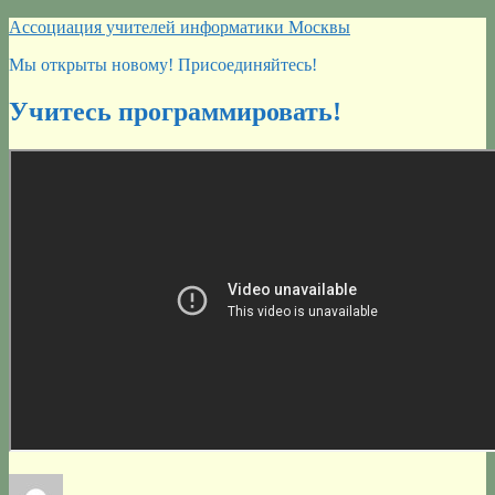
Перейти
Ассоциация учителей информатики Москвы
к
Мы открыты новому! Присоединяйтесь!
содержимому
Учитесь программировать!
Автор
Опубликовано
Рубрики
Метки