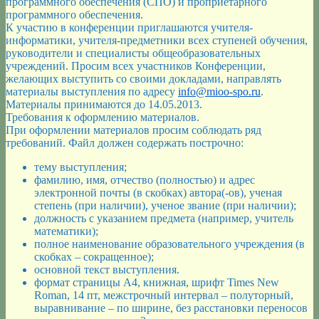
программного обеспечения (СПО) и проприетарного
программного обеспечения.
К участию в конференции приглашаются учителя-
информатики, учителя-предметники всех ступеней обучения,
руководители и специалисты общеобразовательных
учреждений. Просим всех участников Конференции,
желающих выступить со своими докладами, направлять
материалы выступления по адресу
info@mioo-spo.ru
.
Материалы принимаются до 14.05.2013.
Требования к оформлению материалов.
При оформлении материалов просим соблюдать ряд
требований. Файл должен содержать построчно:
тему выступления;
фамилию, имя, отчество (полностью) и адрес
электронной почты (в скобках) автора(-ов), ученая
степень (при наличии), ученое звание (при наличии);
должность с указанием предмета (например, учитель
математики);
полное наименование образовательного учреждения (в
скобках – сокращенное);
основной текст выступления.
формат страницы А4, книжная, шрифт Times New
Roman, 14 пт, межстрочный интервал – полуторный,
выравнивание – по ширине, без расстановки переносов