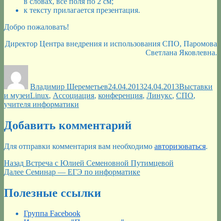
в словах, все поля по 2 см;
к тексту прилагается презентация.
Добро пожаловать!
Директор Центра внедрения и использования СПО, Паромова
Светлана Яковлевна.
Автор
Опубликовано
Рубрики
Владимир Шереметьев
24.04.2013
24.04.2013
Выставки
Метки
и музеи
Linux
,
Ассоциация
,
конференция
,
Линукс
,
СПО
,
учителя информатики
Добавить комментарий
Для отправки комментария вам необходимо
авторизоваться
.
Навигация
Предыдущая
Назад
Встреча с Юлией Семеновной Путимцевой
запись:
Следующая
Далее
Семинар — ЕГЭ по информатике
по
запись:
записям
Полезные ссылки
Группа Facebook