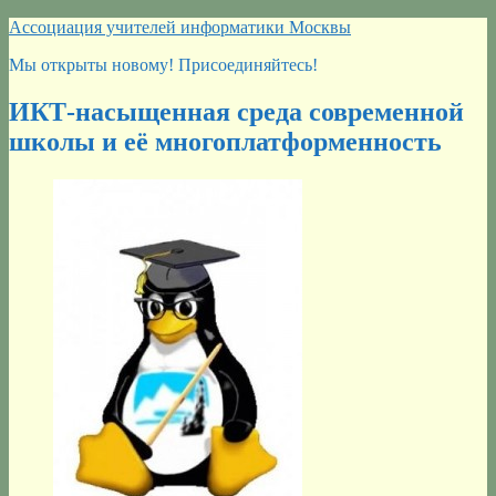
Перейти
Ассоциация учителей информатики Москвы
к
Мы открыты новому! Присоединяйтесь!
содержимому
ИКТ-насыщенная среда современной
школы и её многоплатформенность