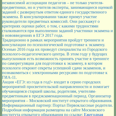
независимой ассоциации педагогов – не только учителя-
предметники, но и учителя-эксперты, занимающиеся оценкой
заданий с развернутым ответом единого государственного
экзамена. В консультировании также примут участие
руководители предметных комиссий. Они расскажут о
критериях оценки работ, о том, с какими трудностями
сталкиваются при выполнении заданий участники экзамена и
о нововведениях в ЕГЭ 2017 года.
Традиционно в рамках мероприятия пройдут тренинги и
консультации по психологической подготовке к экзамену.
Осенью 2016 года их проведут специалисты из Городского
психолого-педагогического центра. В этом году у будущих
выпускников есть возможность принять участие в тренинге
по саморегуляции для подготовки к экзамену, в котором
психологи откроют секреты успешной сдачи экзаменов, и
познакомиться с электронными ресурсами по подготовке к
ГИА-11.
Акция «ЕГЭ: из года в год!» входит в серию городских
мероприятий просветительской направленности и помогает
обучающимся старшей школы, родителям, учителям-
предметникам в предэкзаменационный период. Организатор
мероприятия – Московский институт открытого образования.
Информационный партнер: Портал Первоклассные родители.
Подробная информация размещена на сайте Московского
института открытого образования по ссылке:
Ежегодная