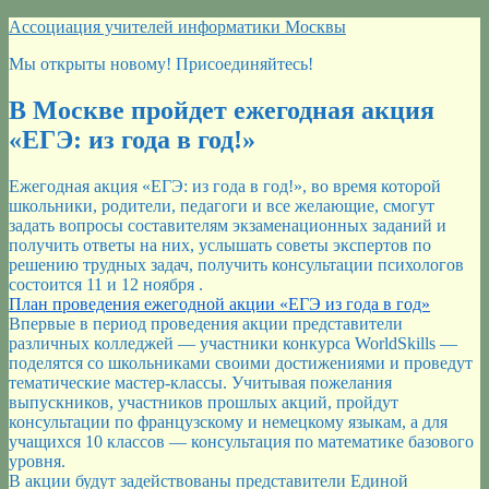
Перейти
Ассоциация учителей информатики Москвы
к
Мы открыты новому! Присоединяйтесь!
содержимому
В Москве пройдет ежегодная акция
«ЕГЭ: из года в год!»
Ежегодная акция «ЕГЭ: из года в год!», во время которой
школьники, родители, педагоги и все желающие, смогут
задать вопросы составителям экзаменационных заданий и
получить ответы на них, услышать советы экспертов по
решению трудных задач, получить консультации психологов
состоится 11 и 12 ноября .
План проведения ежегодной акции «ЕГЭ из года в год»
Впервые в период проведения акции представители
различных колледжей — участники конкурса WorldSkills —
поделятся со школьниками своими достижениями и проведут
тематические мастер-классы. Учитывая пожелания
выпускников, участников прошлых акций, пройдут
консультации по французскому и немецкому языкам, а для
учащихся 10 классов — консультация по математике базового
уровня.
В акции будут задействованы представители Единой