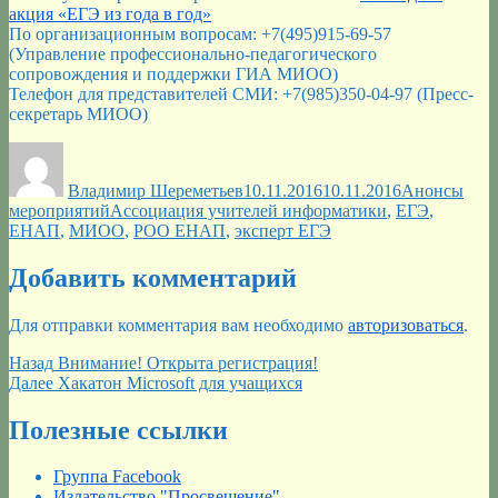
акция «ЕГЭ из года в год»
По организационным вопросам: +7(495)915-69-57
(Управление профессионально-педагогического
сопровождения и поддержки ГИА МИОО)
Телефон для представителей СМИ: +7(985)350-04-97 (Пресс-
секретарь МИОО)
Автор
Опубликовано
Рубрики
Владимир Шереметьев
10.11.2016
10.11.2016
Анонсы
Метки
мероприятий
Ассоциация учителей информатики
,
ЕГЭ
,
ЕНАП
,
МИОО
,
РОО ЕНАП
,
эксперт ЕГЭ
Добавить комментарий
Для отправки комментария вам необходимо
авторизоваться
.
Навигация
Предыдущая
Назад
Внимание! Открыта регистрация!
запись:
Следующая
Далее
Хакатон Microsoft для учащихся
по
запись:
записям
Полезные ссылки
Группа Facebook
Издательство "Просвещение"