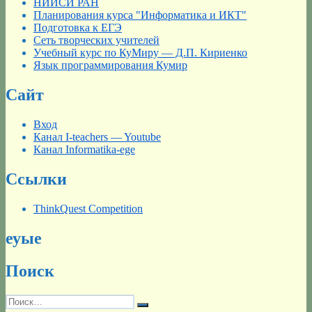
НИИСИ РАН
Планирования курса "Информатика и ИКТ"
Подготовка к ЕГЭ
Сеть творческих учителей
Учебный курс по КуМиру — Д.П. Кириенко
Язык программирования Кумир
Сайт
Вход
Канал I-teachers — Youtube
Канал Informatika-ege
Ссылки
ThinkQuest Competition
еуые
Поиск
Искать:
Поиск