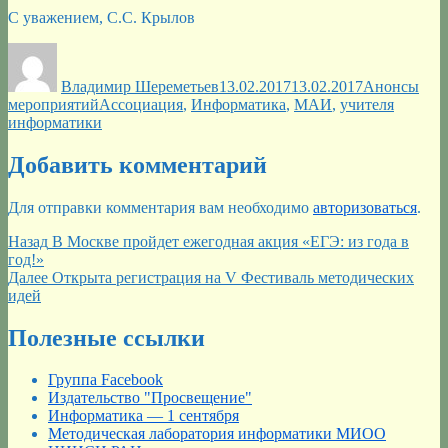
С уважением, C.C. Крылов
Автор
Опубликовано
Рубрики
Владимир Шереметьев
13.02.2017
13.02.2017
Анонсы
Метки
мероприятий
Ассоциация
,
Информатика
,
МАИ
,
учителя
информатики
Добавить комментарий
Для отправки комментария вам необходимо
авторизоваться
.
Навигация
Предыдущая
Назад
В Москве пройдет ежегодная акция «ЕГЭ: из года в
запись:
год!»
по
Следующая
Далее
Открыта регистрация на V Фестиваль методических
записям
запись:
идей
Полезные ссылки
Группа Facebook
Издательство "Просвещение"
Информатика — 1 сентября
Методическая лаборатория информатики МИОО