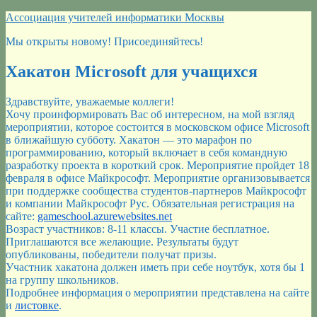
Перейти
Ассоциация учителей информатики Москвы
к
Мы открыты новому! Присоединяйтесь!
содержимому
Хакатон Microsoft для учащихся
Здравствуйте, уважаемые коллеги!
Хочу проинформировать Вас об интересном, на мой взгляд
мероприятии, которое состоится в московском офисе Microsoft
в ближайшую субботу. Хакатон — это марафон по
программированию, который включает в себя командную
разработку проекта в короткий срок. Мероприятие пройдет 18
февраля в офисе Майкрософт. Мероприятие организовывается
при поддержке сообщества студентов-партнеров Майкрософт
и компании Майкрософт Рус. Обязательная регистрация на
сайте:
gameschool.azurewebsites.net
Возраст участников: 8-11 классы. Участие бесплатное.
Приглашаются все желающие. Результаты будут
опубликованы, победители получат призы.
Участник хакатона должен иметь при себе ноутбук, хотя бы 1
на группу школьников.
Подробнее информация о мероприятии представлена на сайте
и
листовке
.