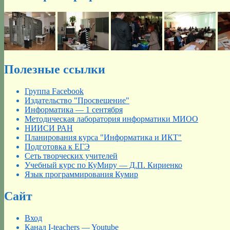
Полезные ссылки
Группа Facebook
Издательство "Просвещение"
Информатика — 1 сентября
Методическая лаборатория информатики МИОО
НИИСИ РАН
Планирования курса "Информатика и ИКТ"
Подготовка к ЕГЭ
Сеть творческих учителей
Учебный курс по КуМиру — Д.П. Кириенко
Язык программирования Кумир
Сайт
Вход
Канал I-teachers — Youtube