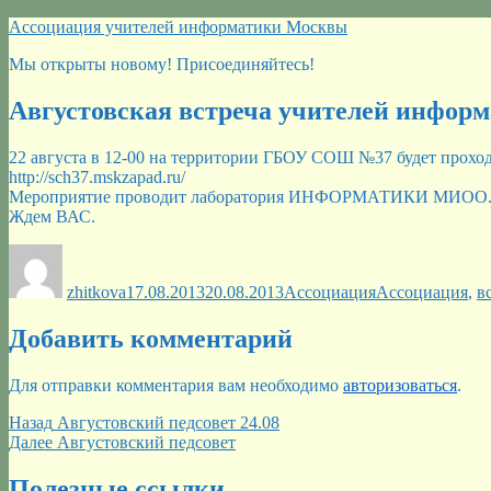
Перейти
Ассоциация учителей информатики Москвы
к
Мы открыты новому! Присоединяйтесь!
содержимому
Августовская встреча учителей инфор
22 августа в 12-00 на территории ГБОУ СОШ №37 будет прохо
http://sch37.mskzapad.ru/
Мероприятие проводит лаборатория ИНФОРМАТИКИ МИОО
Ждем ВАС.
Автор
Опубликовано
Рубрики
Метки
zhitkova
17.08.2013
20.08.2013
Ассоциация
Ассоциация
,
в
Добавить комментарий
Для отправки комментария вам необходимо
авторизоваться
.
Навигация
Предыдущая
Назад
Августовский педсовет 24.08
запись:
Следующая
Далее
Августовский педсовет
по
запись:
записям
Полезные ссылки