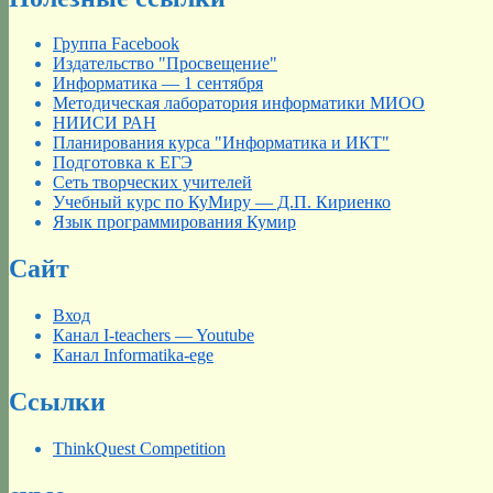
Группа Facebook
Издательство "Просвещение"
Информатика — 1 сентября
Методическая лаборатория информатики МИОО
НИИСИ РАН
Планирования курса "Информатика и ИКТ"
Подготовка к ЕГЭ
Сеть творческих учителей
Учебный курс по КуМиру — Д.П. Кириенко
Язык программирования Кумир
Сайт
Вход
Канал I-teachers — Youtube
Канал Informatika-ege
Ссылки
ThinkQuest Competition