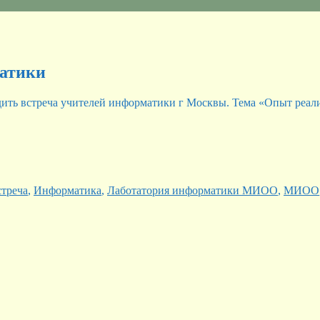
матики
дить встреча учителей информатики г Москвы. Тема «Опыт реа
.
стреча
,
Информатика
,
Лаботатория информатики МИОО
,
МИОО