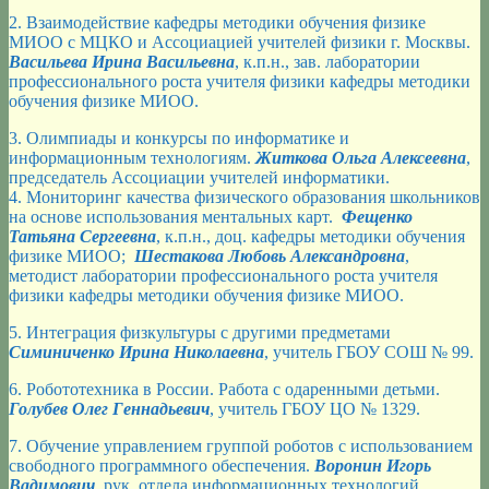
2. Взаимодействие кафедры методики обучения физике
МИОО с МЦКО и Ассоциацией учителей физики г. Москвы.
Васильева Ирина Васильевна
, к.п.н., зав. лаборатории
профессионального роста учителя физики кафедры методики
обучения физике МИОО.
3. Олимпиады и конкурсы по информатике и
информационным технологиям.
Житкова Ольга Алексеевна
,
председатель Ассоциации учителей информатики.
4. Мониторинг качества физического образования школьников
на основе использования ментальных карт.
Фещенко
Татьяна Сергеевна
, к.п.н., доц. кафедры методики обучения
физике МИОО;
Шестакова Любовь Александровна
,
методист лаборатории профессионального роста учителя
физики кафедры методики обучения физике МИОО.
5. Интеграция физкультуры с другими предметами
Симиниченко Ирина Николаевна
, учитель ГБОУ СОШ № 99.
6. Робототехника в России. Работа с одаренными детьми.
Голубев Олег Геннадьевич
, учитель ГБОУ ЦО № 1329.
7. Обучение управлением группой роботов с использованием
свободного программного обеспечения.
Воронин Игорь
Вадимович
, рук. отдела информационных технологий