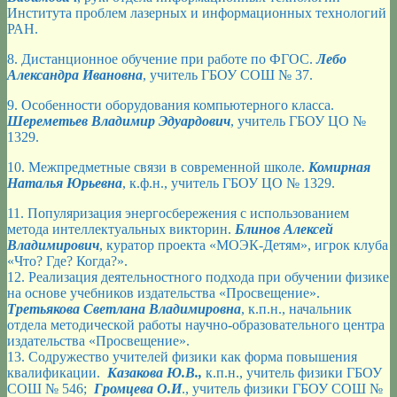
Института проблем лазерных и информационных технологий
РАН.
8. Дистанционное обучение при работе по ФГОС.
Лебо
Александра Ивановна
, учитель ГБОУ СОШ № 37.
9. Особенности оборудования компьютерного класса.
Шереметьев Владимир Эдуардович
, учитель ГБОУ ЦО №
1329.
10. Межпредметные связи в современной школе.
Комирная
Наталья Юрьевна
, к.ф.н., учитель ГБОУ ЦО № 1329.
11. Популяризация энергосбережения с использованием
метода интеллектуальных викторин.
Блинов Алексей
Владимирович
, куратор проекта «МОЭК-Детям», игрок клуба
«Что? Где? Когда?».
12. Реализация деятельностного подхода при обучении физике
на основе учебников издательства «Просвещение».
Третьякова Светлана Владимировна
, к.п.н., начальник
отдела методической работы научно-образовательного центра
издательства «Просвещение».
13. Содружество учителей физики как форма повышения
квалификации.
Казакова Ю.В.,
к.п.н., учитель физики ГБОУ
СОШ № 546;
Громцева О.И
., учитель физики ГБОУ СОШ №