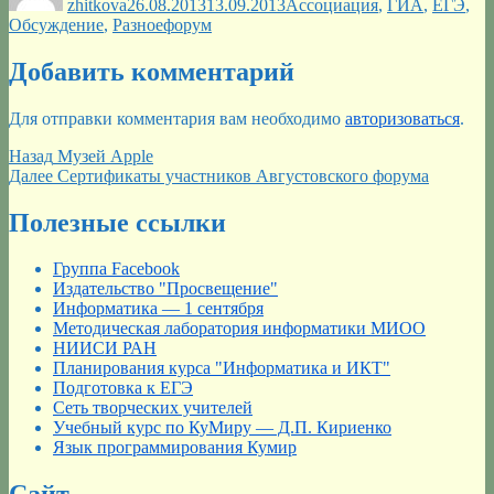
zhitkova
26.08.2013
13.09.2013
Ассоциация
,
ГИА
,
ЕГЭ
,
Метки
Обсуждение
,
Разное
форум
Добавить комментарий
Для отправки комментария вам необходимо
авторизоваться
.
Навигация
Предыдущая
Назад
Музей Apple
запись:
Следующая
Далее
Сертификаты участников Августовского форума
по
запись:
записям
Полезные ссылки
Группа Facebook
Издательство "Просвещение"
Информатика — 1 сентября
Методическая лаборатория информатики МИОО
НИИСИ РАН
Планирования курса "Информатика и ИКТ"
Подготовка к ЕГЭ
Сеть творческих учителей
Учебный курс по КуМиру — Д.П. Кириенко
Язык программирования Кумир