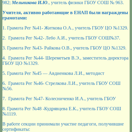
982;
Мельникова И.Ю
., учитель физики ГБОУ СОШ № 963.
Учителя, активно работающие в ЕНАП были награждены
грамотами:
1. Грамота Рег №41- Житкова О.А., учитель ГБОУ ЦО №1329.
2. Грамота Рег №42- Лебо А.И., учитель ГБОУ СОШ№37.
3. Грамота Рег №43- Райкова О.В., учитель ГБОУ ЦО №1329.
4. Грамота Рег №44- Шереметьев В.Э., заместитель директора
ГБОУ ЦО №1329.
5. Грамота Рег №45 — Авдиенкова Л.И., методист
6. Грамота Рег №46- Стрелкова Л.И., учитель ГБОУ СОШ
№56.
7. Грамота Рег №47- Колесниченко И.А., учитель ГБОУ
8. Грамота Рег №48 -Кудрявцева Е.К., учитель ГБОУ СОШ
№1119.
В работе секции принимали участие педагоги, получившие
сертификаты: