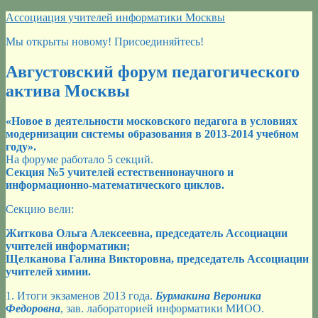
Перейти
Ассоциация учителей информатики Москвы
к
Мы открыты новому! Присоединяйтесь!
содержимому
Августовский форум педагогического
актива Москвы
«Новое в деятельности московского педагога в условиях
модернизации системы образования в 2013-2014 учебном
году».
На форуме работало 5 секций.
Секция №5 учителей естественнонаучного и
информационно-математического циклов.
Секцию вели:
Житкова Ольга Алексеевна, председатель Ассоциации
учителей информатики;
Щелканова Галина Викторовна, председатель Ассоциации
учителей химии.
1. Итоги экзаменов 2013 года.
Бурмакина Вероника
Федоровна
, зав. лабораторией информатики МИОО.