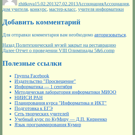
zhitkova
15.02.2013
27.02.2013
Ассоциация
Ассоциация
,
дом учителя
,
конкурс
,
мастер-класс
,
учителя информатики
Добавить комментарий
Для отправки комментария вам необходимо
авторизоваться
.
Навигация
Предыдущая
Назад
Политехнический музей закрыт на реставрацию
запись:
Следующая
Далее
Отчет о проведении VIII Олимпиады 5&6.comp
по
запись:
записям
Полезные ссылки
Группа Facebook
Издательство "Просвещение"
Информатика — 1 сентября
Методическая лаборатория информатики МИОО
НИИСИ РАН
Планирования курса "Информатика и ИКТ"
Подготовка к ЕГЭ
Сеть творческих учителей
Учебный курс по КуМиру — Д.П. Кириенко
Язык программирования Кумир