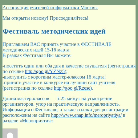
Перейти
Ассоциация учителей информатики Москвы
к
Мы открыты новому! Присоединяйтесь!
содержимому
Фестиваль методических идей
Приглашаем ВАС принять участие в ФЕСТИВАЛЕ
методических идей 15-16 марта.
В рамках Фестиваля Вы можете:
-посетить один или оба дня в качестве слушателя (регистрация
по ссылке
http://goo.gl/YZNz5
);
-выступить с коротким мастер-классом 16 марта;
-принять участие в конкурсе на лучший сайт учителя
(регистрация по ссылке
http://goo.gl/Rzese
).
Длина мастер-классов — 5-25 минут на усмотрение
организаторов, упор на практическую направленность.
Информация о Фестивале, а также ссылки для регистрации
расположены на сайте
http://www.enap.info/meropriyatiya/
в
разделе «Мероприятия».
Автор
Опубликовано
Рубрики
Метки