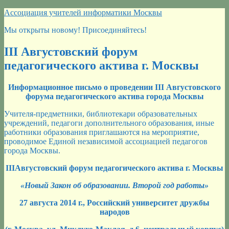
Перейти
Ассоциация учителей информатики Москвы
к
Мы открыты новому! Присоединяйтесь!
содержимому
III Августовский форум
педагогического актива г. Москвы
Информационное письмо о проведении III Августовского
форума педагогического актива города Москвы
Учителя-предметники, библиотекари образовательных
учреждений, педагоги дополнительного образования, иные
работники образования приглашаются на мероприятие,
проводимое Единой независимой ассоциацией педагогов
города Москвы.
III
Августовский форум педагогического актива г. Москвы
«Новый Закон об образовании. Второй год работы»
27 августа 2014 г., Российский университет дружбы
народов