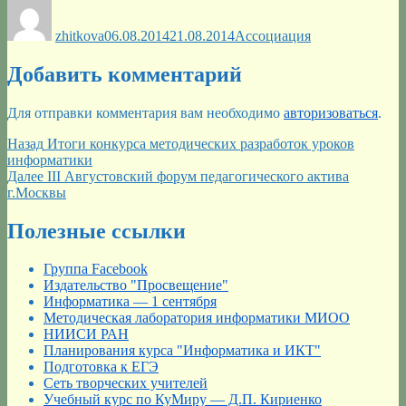
Автор
Опубликовано
Рубрики
zhitkova
06.08.2014
21.08.2014
Ассоциация
Добавить комментарий
Для отправки комментария вам необходимо
авторизоваться
.
Навигация
Предыдущая
Назад
Итоги конкурса методических разработок уроков
запись:
информатики
по
Следующая
Далее
III Августовский форум педагогического актива
записям
запись:
г.Москвы
Полезные ссылки
Группа Facebook
Издательство "Просвещение"
Информатика — 1 сентября
Методическая лаборатория информатики МИОО
НИИСИ РАН
Планирования курса "Информатика и ИКТ"
Подготовка к ЕГЭ
Сеть творческих учителей
Учебный курс по КуМиру — Д.П. Кириенко