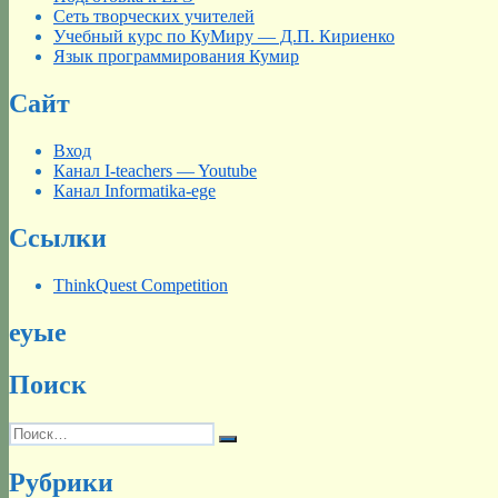
Сеть творческих учителей
Учебный курс по КуМиру — Д.П. Кириенко
Язык программирования Кумир
Сайт
Вход
Канал I-teachers — Youtube
Канал Informatika-ege
Ссылки
ThinkQuest Competition
еуые
Поиск
Искать:
Поиск
Рубрики