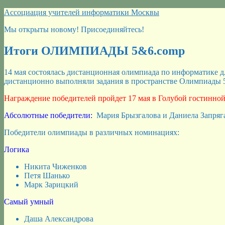
Перейти
Ассоциация учителей информатики Москвы
к
Мы открыты новому! Присоединяйтесь!
содержимому
Итоги ОЛИМПИАДЫ 5&6.comp
14 мая состоялась дистанционная олимпиада по информатике дл
дистанционно выполняли задания в пространстве Олимпиады
Награждение победителей пройдет 17 мая в Голубой гостинной 
Абсолютные победители:
Мария Брызгалова и Даниела Запряга
Победители олимпиады в различных номинациях:
Логика
Никита Чиженков
Петя Шанько
Марк Зарицкий
Самый умный
Даша Александрова