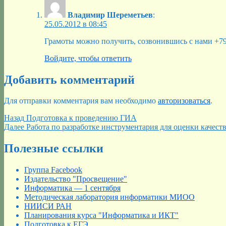
Владимир Шереметьев
:
25.05.2012 в 08:45
Грамоты можно получить, созвонившись с нами +7
Войдите, чтобы ответить
Добавить комментарий
Для отправки комментария вам необходимо
авторизоваться
.
Навигация
Предыдущая
Назад
Подготовка к проведению ГИА
запись:
Следующая
Далее
Работа по разработке инструментария для оценки кач
по
запись:
записям
Полезные ссылки
Группа Facebook
Издательство "Просвещение"
Информатика — 1 сентября
Методическая лаборатория информатики МИОО
НИИСИ РАН
Планирования курса "Информатика и ИКТ"
Подготовка к ЕГЭ