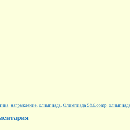
тика
,
награждение
,
олимпиада
,
Олимпиада 5&6.comp
,
олимпиада
ментария