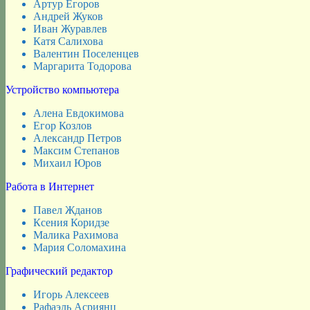
Артур Егоров
Андрей Жуков
Иван Журавлев
Катя Салихова
Валентин Поселенцев
Маргарита Тодорова
Устройство компьютера
Алена Евдокимова
Егор Козлов
Александр Петров
Максим Степанов
Михаил Юров
Работа в Интернет
Павел Жданов
Ксения Коридзе
Малика Рахимова
Мария Соломахина
Графический редактор
Игорь Алексеев
Рафаэль Асриянц