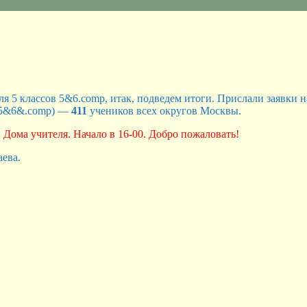
я 5 классов 5&6.comp, итак, подведем итоги. Прислали заявки 
 5&6&.comp) —
411
учеников всех округов Москвы.
Дома учителя. Начало в 16-00. Добро пожаловать!
ева.