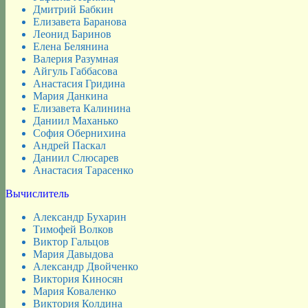
Дмитрий Бабкин
Елизавета Баранова
Леонид Баринов
Елена Белянина
Валерия Разумная
Айгуль Габбасова
Анастасия Гридина
Мария Данкина
Елизавета Калинина
Даниил Маханько
София Обернихина
Андрей Паскал
Даниил Слюсарев
Анастасия Тарасенко
Вычислитель
Александр Бухарин
Тимофей Волков
Виктор Гальцов
Мария Давыдова
Александр Двойченко
Виктория Киносян
Мария Коваленко
Виктория Колдина