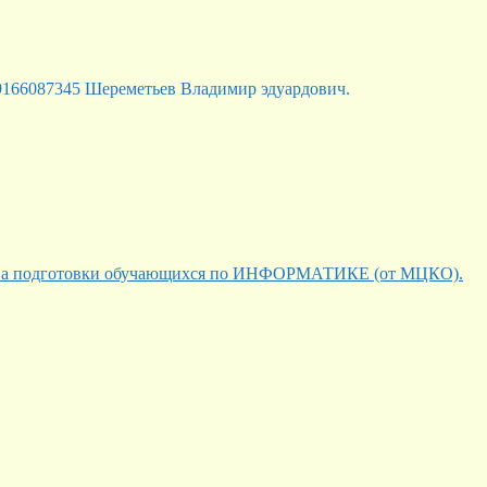
9166087345 Шереметьев Владимир эдуардович.
ества подготовки обучающихся по ИНФОРМАТИКЕ (от МЦКО).