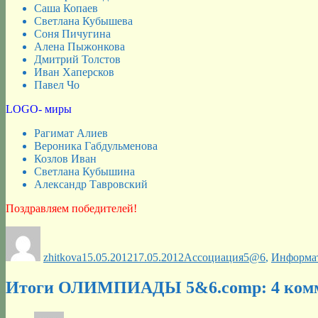
Саша Копаев
Светлана Кубышева
Соня Пичугина
Алена Пыжонкова
Дмитрий Толстов
Иван Хаперсков
Павел Чо
LOGO- миры
Рагимат Алиев
Вероника Габдульменова
Козлов Иван
Светлана Кубышина
Александр Тавровский
Поздравляем победителей!
Автор
Опубликовано
Рубрики
Метки
zhitkova
15.05.2012
17.05.2012
Ассоциация
5@6
,
Информа
Итоги ОЛИМПИАДЫ 5&6.comp: 4 ком