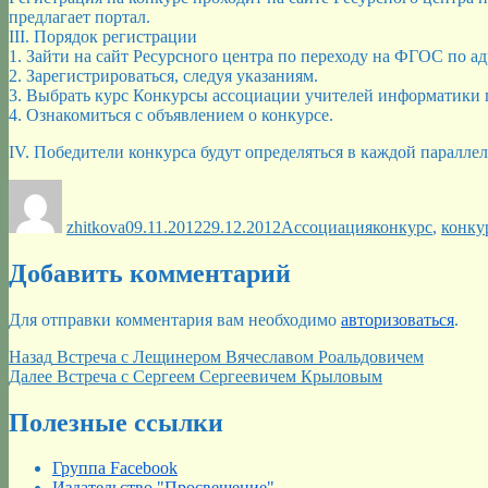
предлагает портал.
III. Порядок регистрации
1. Зайти на сайт Ресурсного центра по переходу на ФГОС по адрес
2. Зарегистрироваться, следуя указаниям.
3. Выбрать курс Конкурсы ассоциации учителей информатики г 
4. Ознакомиться с объявлением о конкурсе.
IV. Победители конкурса будут определяться в каждой паралле
Автор
Опубликовано
Рубрики
Метки
zhitkova
09.11.2012
29.12.2012
Ассоциация
конкурс
,
конку
Добавить комментарий
Для отправки комментария вам необходимо
авторизоваться
.
Навигация
Предыдущая
Назад
Встреча с Лещинером Вячеславом Роальдовичем
запись:
Следующая
Далее
Встреча с Сергеем Сергеевичем Крыловым
по
запись:
записям
Полезные ссылки
Группа Facebook
Издательство "Просвещение"