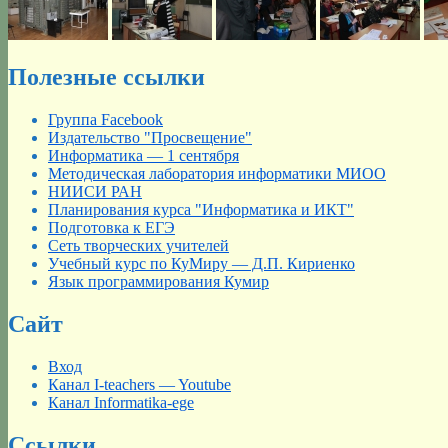
Полезные ссылки
Группа Facebook
Издательство "Просвещение"
Информатика — 1 сентября
Методическая лаборатория информатики МИОО
НИИСИ РАН
Планирования курса "Информатика и ИКТ"
Подготовка к ЕГЭ
Сеть творческих учителей
Учебный курс по КуМиру — Д.П. Кириенко
Язык программирования Кумир
Сайт
Вход
Канал I-teachers — Youtube
Канал Informatika-ege
Ссылки