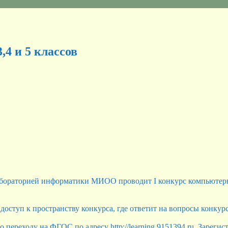
,4 и 5 классов
бораторией информатики МИОО проводит I конкурс компьютерног
оступ к пространству конкурса, где ответит на вопросы конкур
о переходу на ФГОС по адресу http://learning.9151394.ru. Зарег