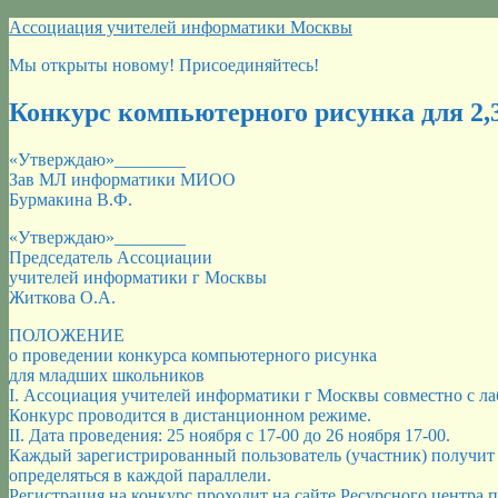
Перейти
Ассоциация учителей информатики Москвы
к
Мы открыты новому! Присоединяйтесь!
содержимому
Конкурс компьютерного рисунка для 2,3
«Утверждаю»________
Зав МЛ информатики МИОО
Бурмакина В.Ф.
«Утверждаю»________
Председатель Ассоциации
учителей информатики г Москвы
Житкова О.А.
ПОЛОЖЕНИЕ
о проведении конкурса компьютерного рисунка
для младших школьников
I. Ассоциация учителей информатики г Москвы совместно с ла
Конкурс проводится в дистанционном режиме.
II. Дата проведения: 25 ноября с 17-00 до 26 ноября 17-00.
Каждый зарегистрированный пользователь (участник) получит д
определяться в каждой параллели.
Регистрация на конкурс проходит на сайте Ресурсного центра п