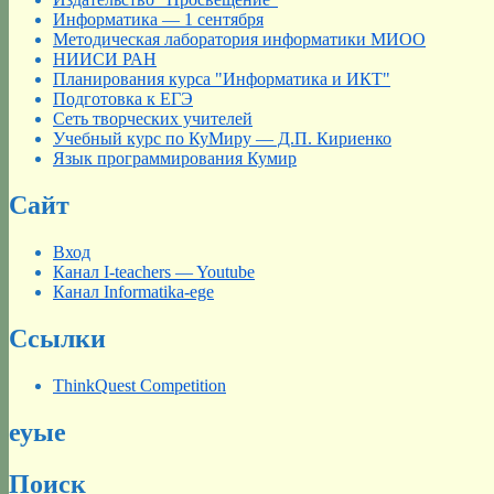
Информатика — 1 сентября
Методическая лаборатория информатики МИОО
НИИСИ РАН
Планирования курса "Информатика и ИКТ"
Подготовка к ЕГЭ
Сеть творческих учителей
Учебный курс по КуМиру — Д.П. Кириенко
Язык программирования Кумир
Сайт
Вход
Канал I-teachers — Youtube
Канал Informatika-ege
Ссылки
ThinkQuest Competition
еуые
Поиск