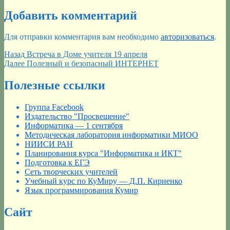
Добавить комментарий
Для отправки комментария вам необходимо
авторизоваться
.
Навигация
Предыдущая
Назад
Встреча в Доме учителя 19 апреля
запись:
Следующая
Далее
Полезный и безопасный ИНТЕРНЕТ
по
запись:
записям
Полезные ссылки
Группа Facebook
Издательство "Просвещение"
Информатика — 1 сентября
Методическая лаборатория информатики МИОО
НИИСИ РАН
Планирования курса "Информатика и ИКТ"
Подготовка к ЕГЭ
Сеть творческих учителей
Учебный курс по КуМиру — Д.П. Кириенко
Язык программирования Кумир
Сайт