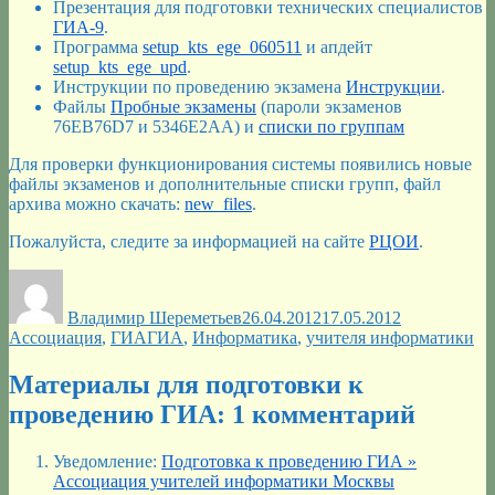
Презентация для подготовки технических специалистов
ГИА-9
.
Программа
setup_kts_ege_060511
и апдейт
setup_kts_ege_upd
.
Инструкции по проведению экзамена
Инструкции
.
Файлы
Пробные экзамены
(пароли экзаменов
76EB76D7 и 5346E2AA) и
списки по группам
Для проверки функционирования системы появились новые
файлы экзаменов и дополнительные списки групп, файл
архива можно скачать:
new_files
.
Пожалуйста, следите за информацией на сайте
РЦОИ
.
Автор
Опубликовано
Рубрики
Владимир Шереметьев
26.04.2012
17.05.2012
Метки
Ассоциация
,
ГИА
ГИА
,
Информатика
,
учителя информатики
Материалы для подготовки к
проведению ГИА: 1 комментарий
Уведомление:
Подготовка к проведению ГИА »
Ассоциация учителей информатики Москвы