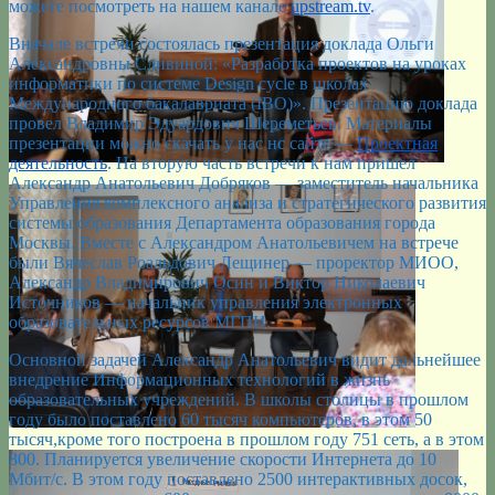
можете посмотреть на нашем канале
upstream.tv
.
Вначале встречи состоялась презентация доклада Ольги
Александровны Сливиной: «Разработка проектов на уроках
информатики по системе Design cycle в школах
Международного бакалавриата (IBO)». Презентацию доклада
провел Владимир Эдуардович Шереметьев. Материалы
презентации можно скачать у нас нс сайте —
Проектная
деятельность
. На вторую часть встречи к нам пришел
Александр Анатольевич Добряков — заместитель начальника
Управления комплексного анализа и стратегического развития
системы образования Департамента образования города
Москвы. Вместе с Александром Анатольевичем на встрече
были Вячеслав Роальдович Лещинер — проректор МИОО,
Александр Владимирович Осин и Виктор Николаевич
Источников — начальник управления электронных
образовательных ресурсов МГПИ.
Основной задачей Александр Анатольевич видит дальнейшее
внедрение Информационных технологий в жизнь
образовательных учреждений. В школы столицы в прошлом
году было поставлено 60 тысяч компьютеров, в этом 50
тысяч,кроме того построена в прошлом году 751 сеть, а в этом
800. Планируется увеличение скорости Интернета до 10
Мбит/с. В этом году поставлено 2500 интерактивных досок,