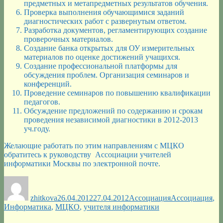
предметных и метапредметных результатов обучения.
Проверка выполнения обучающимися заданий
диагностических работ с развернутым ответом.
Разработка документов, регламентирующих создание
проверочных материалов.
Создание банка открытых для ОУ измерительных
материалов по оценке достижений учащихся.
Создание профессиональной платформы для
обсуждения проблем. Организация семинаров и
конференций.
Проведение семинаров по повышению квалификации
педагогов.
Обсуждение предложений по содержанию и срокам
проведения независимой диагностики в 2012-2013
уч.году.
Желающие работать по этим направлениям с МЦКО
обратитесь к руководству Ассоциации учителей
информатики Москвы по электронной почте.
Автор
Опубликовано
Рубрики
Метки
zhitkova
26.04.2012
27.04.2012
Ассоциация
Ассоциация
,
Информатика
,
МЦКО
,
учителя информатики