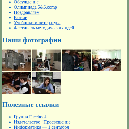
Обсуждение
Олимпиада 5&6.comp
Поздравляем
Разное
Учебники и литература
Фестиваль методических идей
Наши фотографии
Полезные ссылки
Группа Facebook
Издательство "Просвещение"
Информатика — 1 сентября