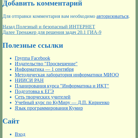
Добавить комментарий
Для отправки комментария вам необходимо
авторизоваться
.
Навигация
Предыдущая
Назад
Полезный и безопасный ИНТЕРНЕТ
запись:
Следующая
Далее
Тренажер для решения задач 20.1 ГИА-9
по
запись:
записям
Полезные ссылки
Группа Facebook
Издательство "Просвещение"
Информатика — 1 сентября
Методическая лаборатория информатики МИОО
НИИСИ РАН
Планирования курса "Информатика и ИКТ"
Подготовка к ЕГЭ
Сеть творческих учителей
Учебный курс по КуМиру — Д.П. Кириенко
Язык программирования Кумир
Сайт
Вход