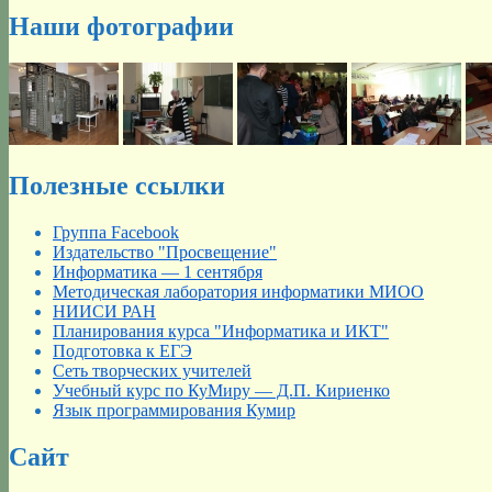
Наши фотографии
Полезные ссылки
Группа Facebook
Издательство "Просвещение"
Информатика — 1 сентября
Методическая лаборатория информатики МИОО
НИИСИ РАН
Планирования курса "Информатика и ИКТ"
Подготовка к ЕГЭ
Сеть творческих учителей
Учебный курс по КуМиру — Д.П. Кириенко
Язык программирования Кумир
Сайт