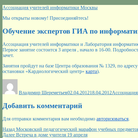
Перейти
Ассоциация учителей информатики Москвы
к
Мы открыты новому! Присоединяйтесь!
содержимому
Обучение экспертов ГИА по информати
Ассоциация учителей информатики и Лаборатория информатики
Первое занятие состоится 3 апреля , начало в 16-00. Подробн
зачет.
Занятия пройдут на базе Центра образования № 1329, по адрес
остановки «Кардиологический центр»
карта
).
Автор
Опубликовано
Рубрики
Владимир Шереметьев
02.04.2012
18.04.2012
Ассоциация
Добавить комментарий
Для отправки комментария вам необходимо
авторизоваться
.
Навигация
Предыдущая
Назад
Московский педагогический марафон учебных предмето
запись:
Следующая
Далее
Встреча в доме учителя 19 апреля