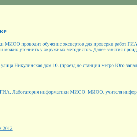
ке
 МИОО проводит обучение экспертов для проверки работ ГИА-2
ости можно уточнить у окружных методистов. Далее занятия прой
у улица Никулинская дом 10. (проезд до станции метро Юго-запа
Метки
ГИА
,
Лаботатория информатики МИОО
,
МИОО
,
учителя инфо
в 2012