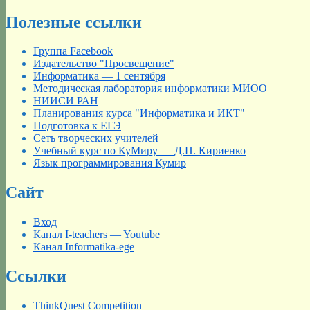
по
запись:
записям
Полезные ссылки
Группа Facebook
Издательство "Просвещение"
Информатика — 1 сентября
Методическая лаборатория информатики МИОО
НИИСИ РАН
Планирования курса "Информатика и ИКТ"
Подготовка к ЕГЭ
Сеть творческих учителей
Учебный курс по КуМиру — Д.П. Кириенко
Язык программирования Кумир
Сайт
Вход
Канал I-teachers — Youtube
Канал Informatika-ege
Ссылки
ThinkQuest Competition