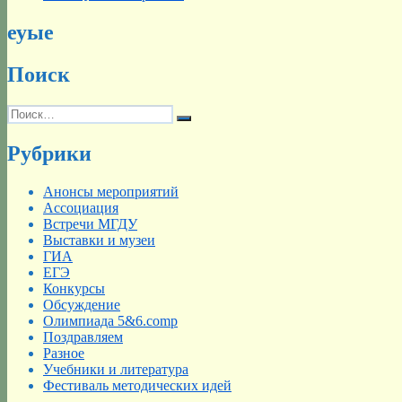
еуые
Поиск
Искать:
Поиск
Рубрики
Анонсы мероприятий
Ассоциация
Встречи МГДУ
Выставки и музеи
ГИА
ЕГЭ
Конкурсы
Обсуждение
Олимпиада 5&6.comp
Поздравляем
Разное
Учебники и литература
Фестиваль методических идей