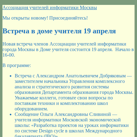
Перейти
Ассоциация учителей информатики Москвы
к
Мы открыты новому! Присоединяйтесь!
содержимому
Встреча в доме учителя 19 апреля
Новая встреча членов Ассоциации учителей информатики
города Москвы в Доме учителя состоится 19 апреля. Начало в
16-00.
В программе:
Встреча с Александром Анатольевичем Добряковым —
заместителем начальника Управления комплексного
анализа и стратегического развития системы
образования Департамента образования города Москвы.
Уважаемые коллеги, готовьте свои вопросы по
поставкам техники и комплектованию школ
оборудованием.
Сообщение Ольги Александровны Сливиной —
учителя информатики Московской экономической
школы: «Разработка проектов на уроках информатики
по системе Design cycle в школах Международного
бакалавриата (IBO)».