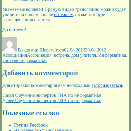
Уважаемые коллеги! Прямую видео трансляцию можно будет
увидеть на нашем канале
ustream.tv
, позже там будет
размещена видеозапись.
До встречи!
Автор
Опубликовано
Рубрики
Владимир Шереметьев
02.04.2012
20.04.2012
Метки
Ассоциация
Ассоциация
,
встреча
,
дом учителя
,
Информатика
,
учителя информатики
Добавить комментарий
Для отправки комментария вам необходимо
авторизоваться
.
Навигация
Предыдущая
Назад
Обучение экспертов ГИА по информатике
запись:
Следующая
Далее
Обучение экспертов ГИА по информатике
по
запись:
записям
Полезные ссылки
Группа Facebook
Издательство "Просвещение"