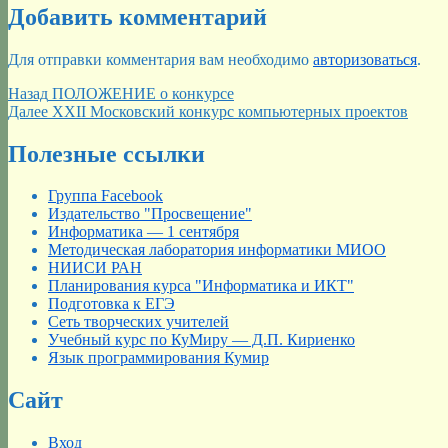
Добавить комментарий
Для отправки комментария вам необходимо
авторизоваться
.
Навигация
Предыдущая
Назад
ПОЛОЖЕНИЕ о конкурсе
запись:
Следующая
Далее
XXII Московский конкурс компьютерных проектов
по
запись:
записям
Полезные ссылки
Группа Facebook
Издательство "Просвещение"
Информатика — 1 сентября
Методическая лаборатория информатики МИОО
НИИСИ РАН
Планирования курса "Информатика и ИКТ"
Подготовка к ЕГЭ
Сеть творческих учителей
Учебный курс по КуМиру — Д.П. Кириенко
Язык программирования Кумир
Сайт
Вход