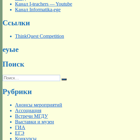
Канал I-teachers — Youtube
Канал Informatika-ege
Ссылки
ThinkQuest Competition
еуые
Поиск
Искать:
Поиск
Рубрики
Анонсы мероприятий
Ассоциация
Встречи МГДУ
Выставки и музеи
ГИА
ЕГЭ
Конкурсы