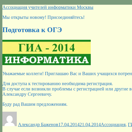
Перейти
Ассоциация учителей информатики Москвы
к
Мы открыты новому! Присоединяйтесь!
содержимому
Подготовка к ОГЭ
Уважаемые коллеги! Приглашаю Вас и Ваших учащихся потрен
Для доступа к тестированию необходима регистрация.
В случае если возникли проблемы с регистрацией или другие 
Александру Сергеевичу.
Буду рад Вашим предложениям.
Автор
Опубликовано
Рубрики
Александр Баженов
17.04.2014
21.04.2014
Ассоциация
,
Г