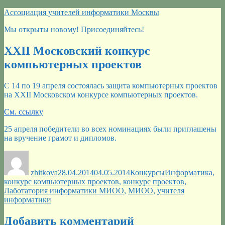
Перейти
Ассоциация учителей информатики Москвы
к
Мы открыты новому! Присоединяйтесь!
содержимому
XXII Московский конкурс
компьютерных проектов
С 14 по 19 апреля состоялась защита компьютерных проектов
на XXII Московском конкурсе компьютерных проектов.
См. ссылку
25 апреля победители во всех номинациях были приглашены
на вручение грамот и дипломов.
Автор
Опубликовано
Рубрики
Метки
zhitkova
28.04.2014
04.05.2014
Конкурсы
Информатика
,
конкурс компьютерных проектов
,
конкурс проектов
,
Лаботатория информатики МИОО
,
МИОО
,
учителя
информатики
Добавить комментарий