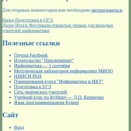
Для отправки комментария вам необходимо
авторизоваться
.
Навигация
Предыдущая
Назад
Подготовка к ОГЭ
запись:
Следующая
Далее
Итоги Фестиваля открытых уроков для молодых
по
запись:
учителей информатики
записям
Полезные ссылки
Группа Facebook
Издательство "Просвещение"
Информатика — 1 сентября
Методическая лаборатория информатики МИОО
НИИСИ РАН
Планирования курса "Информатика и ИКТ"
Подготовка к ЕГЭ
Сеть творческих учителей
Учебный курс по КуМиру — Д.П. Кириенко
Язык программирования Кумир
Сайт
Вход