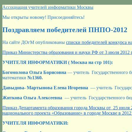
Перейти
Ассоциация учителей информатики Москвы
к
Мы открыты новому! Присоединяйтесь!
содержимому
Поздравляем победителей ПНПО-2012
На сайте ДОгМ опубликованы
списки победителей конкурса н
Приказ Министерства образования и науки РФ от 3 июля 2012
УЧИТЕЛЯ ИНФОРМАТИКИ ( Москва на стр 101):
Богомолова Ольга Борисовна
— учитель Государственного б
математики
№1360.
Давыдова- Мартынова Елена Игоревна
— учитель Государс
Житкова Ольга Алексеевна
— учитель Государственного бю
Приказ Департамента образования города Москвы от 25 июля 
национального проекта «Образование» в городе Москве в 2012 
УЧИТЕЛЯ ИНФОРМАТИКИ: