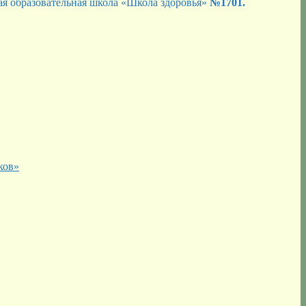
я образовательная школа «Школа здоровья»
№1701.
ков»