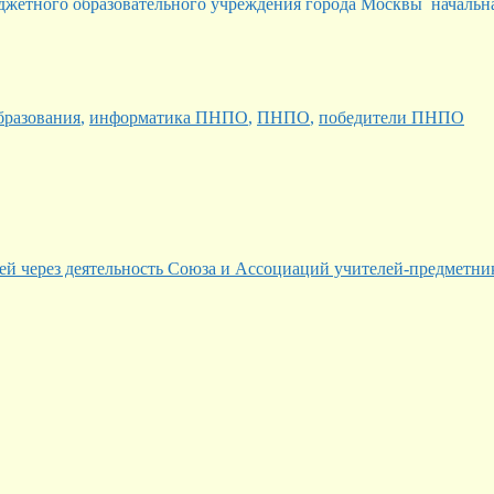
джетного образовательного учреждения города Москвы начальна
бразования
,
информатика ПНПО
,
ПНПО
,
победители ПНПО
ей через деятельность Союза и Ассоциаций учителей-предметни