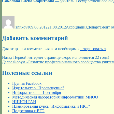
Соколова Елена Фаритовна —
учитель Государственного бю
Автор
Опубликовано
Рубрики
Метки
zhitkova
09.08.2012
21.08.2012
Ассоциация
Департамент о
Добавить комментарий
Для отправки комментария вам необходимо
авторизоваться
.
Навигация
Предыдущая
Назад
Первой интернет странице скоро исполняется 22 года!
запись:
Следующая
Далее
Форум «Развитие профессионального сообщества учител
по
запись:
записям
Полезные ссылки
Группа Facebook
Издательство "Просвещение"
Информатика — 1 сентября
Методическая лаборатория информатики МИОО
НИИСИ РАН
Планирования курса "Информатика и ИКТ"
Подготовка к ЕГЭ