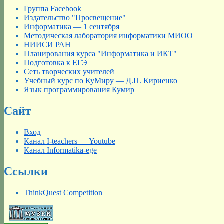
Группа Facebook
Издательство "Просвещение"
Информатика — 1 сентября
Методическая лаборатория информатики МИОО
НИИСИ РАН
Планирования курса "Информатика и ИКТ"
Подготовка к ЕГЭ
Сеть творческих учителей
Учебный курс по КуМиру — Д.П. Кириенко
Язык программирования Кумир
Сайт
Вход
Канал I-teachers — Youtube
Канал Informatika-ege
Ссылки
ThinkQuest Competition