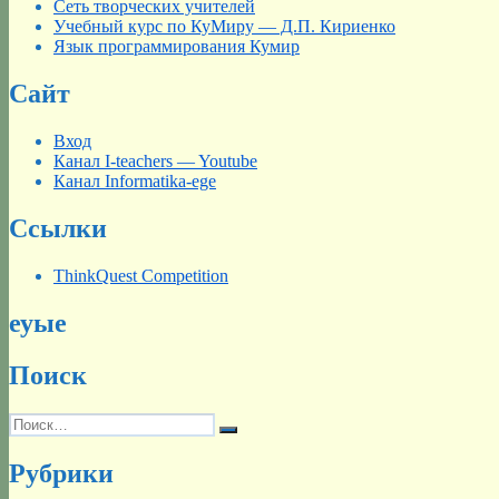
Сеть творческих учителей
Учебный курс по КуМиру — Д.П. Кириенко
Язык программирования Кумир
Сайт
Вход
Канал I-teachers — Youtube
Канал Informatika-ege
Ссылки
ThinkQuest Competition
еуые
Поиск
Искать:
Поиск
Рубрики