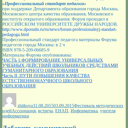
«Профессиональный стандарт педагога»
при поддержке Департамента образования города Москвы,
Московского центра качества образования, Московского
института открытого образования. Форум проходил в
РОССИЙСКОМ УНИВЕРСИТЕТЕ ДРУЖБЫ НАРОДОВ.
http://www.dporudn.ru/ru/
news/forum-professionalny
j-standart-
pedagoga.html
Профессиональный стандарт педагога материалы Форума
педагогов города Москвы: в 2 ч
ISBN
978-5-209-06685-9
Материалы Форума опубликованы:
ЧАСТЬ 1.ФОРМИРОВАНИЕ УНИВЕРСАЛЬНЫХ
УЧЕБНЫХ ДЕЙСТВИЙ ШКОЛЬНИКОВ СРЕДСТВАМИ
ГУМАНИТАРНОГО ОБРАЗОВАНИЯ
Часть II .ПУТИ ПОВЫШЕНИЯ КАЧЕСТВА
ЕСТЕСТВЕННОНАУЧНОГО ШКОЛЬНОГО
ОБРАЗОВАНИЯ
Автор
Опубликовано
Рубрики
zhitkova
31.08.2015
03.09.2015
Фестиваль методических
Метки
идей
Ассоциация
,
встреча
,
ЕНАП
,
Информатика
,
учителя
информатики
Добавить комментарий