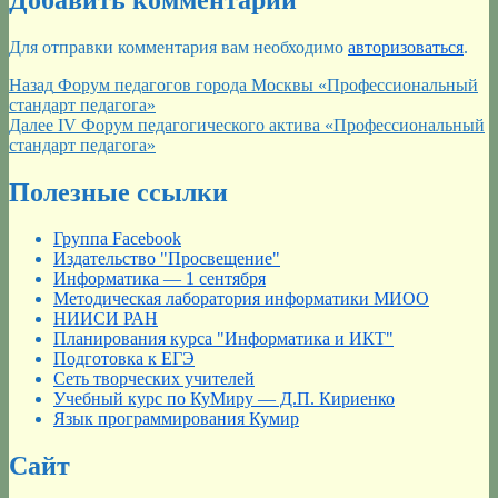
Для отправки комментария вам необходимо
авторизоваться
.
Навигация
Предыдущая
Назад
Форум педагогов города Москвы «Профессиональный
запись:
стандарт педагога»
по
Следующая
Далее
IV Форум педагогического актива «Профессиональный
записям
запись:
стандарт педагога»
Полезные ссылки
Группа Facebook
Издательство "Просвещение"
Информатика — 1 сентября
Методическая лаборатория информатики МИОО
НИИСИ РАН
Планирования курса "Информатика и ИКТ"
Подготовка к ЕГЭ
Сеть творческих учителей
Учебный курс по КуМиру — Д.П. Кириенко
Язык программирования Кумир
Сайт