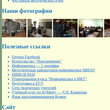
Фестиваль методических идей
Наши фотографии
Полезные ссылки
Группа Facebook
Издательство "Просвещение"
Информатика — 1 сентября
Методическая лаборатория информатики МИОО
НИИСИ РАН
Планирования курса "Информатика и ИКТ"
Подготовка к ЕГЭ
Сеть творческих учителей
Учебный курс по КуМиру — Д.П. Кириенко
Язык программирования Кумир
Сайт