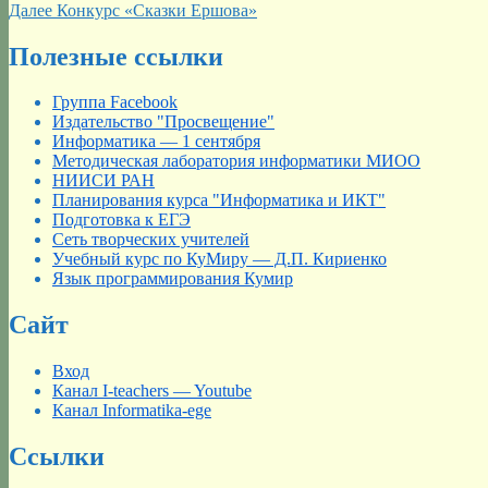
запись:
Следующая
Далее
Конкурс «Сказки Ершова»
по
запись:
записям
Полезные ссылки
Группа Facebook
Издательство "Просвещение"
Информатика — 1 сентября
Методическая лаборатория информатики МИОО
НИИСИ РАН
Планирования курса "Информатика и ИКТ"
Подготовка к ЕГЭ
Сеть творческих учителей
Учебный курс по КуМиру — Д.П. Кириенко
Язык программирования Кумир
Сайт
Вход
Канал I-teachers — Youtube
Канал Informatika-ege
Ссылки