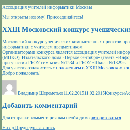
Перейти
Ассоциация учителей информатики Москвы
к
Мы открыты новому! Присоединяйтесь!
содержимому
XXIII Московский конкурс ученически
Московский конкурс ученических компьютерных проектов пров
информатики с учителем предметником.
Организаторами конкурса является ассоциация учителей инфо
(МЦКО), Издательского дома «Первое сентября» (газета «Инф
при участии ГБОУ гимназия №1534 и ГБОУ «Школа №1329».
Для участия ознакомтесь с
положением о XXIII Московском ко
Добро пожаловать!
Автор
Опубликовано
Рубрики
Ме
Владимир Шереметьев
11.02.2015
11.02.2015
Конкурсы
Ас
Добавить комментарий
Для отправки комментария вам необходимо
авторизоваться
.
Навигация
Предыдущая
Назад
Предыдущая запись