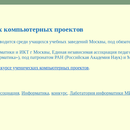
х компьютерных проектов
одится среди учащихся учебных заведений Москвы, под обязат
рматики и ИКТ г Москвы, Единая независимая ассоциация педаг
орматика»), под патронатом РАН (Российская Академия Наук) и
нкурсе ученических компьютерных проектов
.
тки
социация
,
Информатика
,
конкурс
,
Лаботатория информатики 