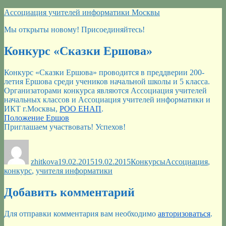
Перейти
Ассоциация учителей информатики Москвы
к
Мы открыты новому! Присоединяйтесь!
содержимому
Конкурс «Сказки Ершова»
Конкурс «Сказки Ершова» проводится в преддверии 200-
летия Ершова среди учеников начальной школы и 5 класса.
Организаторами конкурса являются Ассоциация учителей
начальных классов и Ассоциация учителей информатики и
ИКТ г.Москвы,
РОО ЕНАП
.
Положение Ершов
Приглашаем участвовать! Успехов!
Автор
Опубликовано
Рубрики
Метки
zhitkova
19.02.2015
19.02.2015
Конкурсы
Ассоциация
,
конкурс
,
учителя информатики
Добавить комментарий
Для отправки комментария вам необходимо
авторизоваться
.