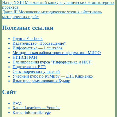
Навигация
Предыдущая
Назад
XXIII Московский конкурс ученических компьютерных
запись:
проектов
по
Следующая
Далее
III Московские методические чтения «Фестиваль
записям
запись:
методических идей»
Полезные ссылки
Группа Facebook
Издательство "Просвещение"
Информатика — 1 сентября
Методическая лаборатория информатики МИОО
НИИСИ РАН
Планирования курса "Информатика и ИКТ"
Подготовка к ЕГЭ
Сеть творческих учителей
Учебный курс по КуМиру — Д.П. Кириенко
Язык программирования Кумир
Сайт
Вход
Канал I-teachers — Youtube
Канал Informatika-ege