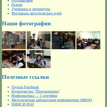
Поздравляем
Разное
Учебники и литература
Фестиваль методических идей
Наши фотографии
Полезные ссылки
Группа Facebook
Издательство "Просвещение"
Информатика — 1 сентября
Методическая лаборатория информатики МИОО
НИИСИ РАН