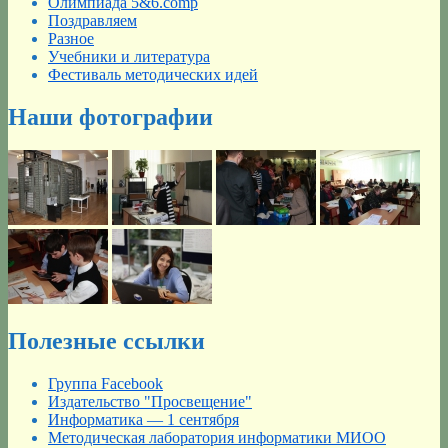
Олимпиада 5&6.comp
Поздравляем
Разное
Учебники и литература
Фестиваль методических идей
Наши фотографии
Полезные ссылки
Группа Facebook
Издательство "Просвещение"
Информатика — 1 сентября
Методическая лаборатория информатики МИОО