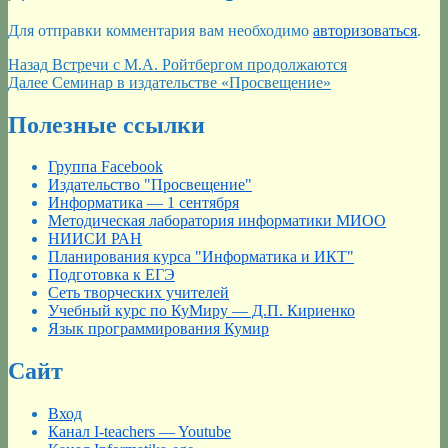
Для отправки комментария вам необходимо
авторизоваться
.
Навигация
Предыдущая
Назад
Встречи с М.А. Ройтбергом продолжаются
запись:
Следующая
Далее
Семинар в издательстве «Просвещение»
по
запись:
записям
Полезные ссылки
Группа Facebook
Издательство "Просвещение"
Информатика — 1 сентября
Методическая лаборатория информатики МИОО
НИИСИ РАН
Планирования курса "Информатика и ИКТ"
Подготовка к ЕГЭ
Сеть творческих учителей
Учебный курс по КуМиру — Д.П. Кириенко
Язык программирования Кумир
Сайт
Вход
Канал I-teachers — Youtube