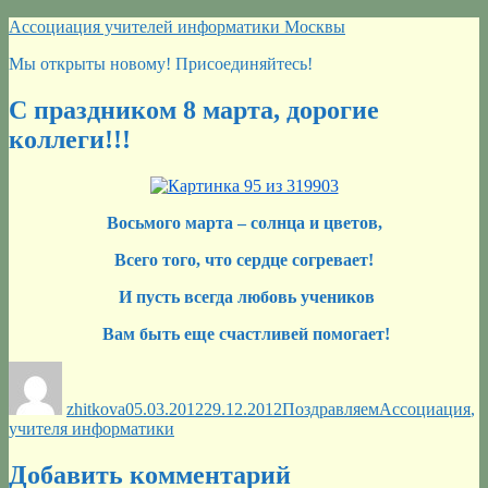
Перейти
Ассоциация учителей информатики Москвы
к
Мы открыты новому! Присоединяйтесь!
содержимому
С праздником 8 марта, дорогие
коллеги!!!
Восьмого марта – солнца и цветов,
Всего того, что сердце согревает!
И пусть всегда любовь учеников
Вам быть еще счастливей помогает!
Автор
Опубликовано
Рубрики
Метки
zhitkova
05.03.2012
29.12.2012
Поздравляем
Ассоциация
,
учителя информатики
Добавить комментарий