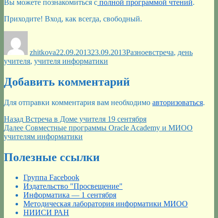
Вы можете познакомиться с
полной программой чтений
.
Приходите! Вход, как всегда, свободный.
Автор
Опубликовано
Рубрики
Метки
zhitkova
22.09.2013
23.09.2013
Разное
встреча
,
день
учителя
,
учителя информатики
Добавить комментарий
Для отправки комментария вам необходимо
авторизоваться
.
Навигация
Предыдущая
Назад
Встреча в Доме учителя 19 сентября
запись:
Следующая
Далее
Совместные программы Oracle Academy и МИОО
по
запись:
учителям информатики
записям
Полезные ссылки
Группа Facebook
Издательство "Просвещение"
Информатика — 1 сентября
Методическая лаборатория информатики МИОО
НИИСИ РАН