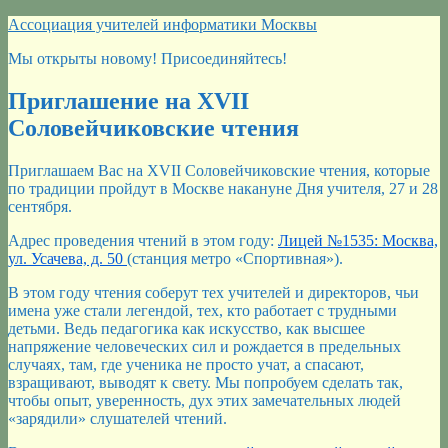
Перейти
Ассоциация учителей информатики Москвы
к
Мы открыты новому! Присоединяйтесь!
содержимому
Приглашение на XVII
Соловейчиковские чтения
Приглашаем Вас на XVII Соловейчиковские чтения, которые
по традиции пройдут в Москве накануне Дня учителя, 27 и 28
сентября.
Адрес проведения чтений в этом году:
Лицей №1535: Москва,
ул. Усачева, д. 50
(станция метро «Спортивная»).
В этом году чтения соберут тех учителей и директоров, чьи
имена уже стали легендой, тех, кто работает с трудными
детьми. Ведь педагогика как искусство, как высшее
напряжение человеческих сил и рождается в предельных
случаях, там, где ученика не просто учат, а спасают,
взращивают, выводят к свету. Мы попробуем сделать так,
чтобы опыт, уверенность, дух этих замечательных людей
«зарядили» слушателей чтений.