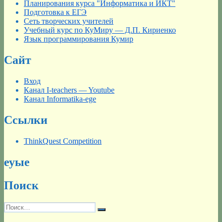
Планирования курса "Информатика и ИКТ"
Подготовка к ЕГЭ
Сеть творческих учителей
Учебный курс по КуМиру — Д.П. Кириенко
Язык программирования Кумир
Сайт
Вход
Канал I-teachers — Youtube
Канал Informatika-ege
Ссылки
ThinkQuest Competition
еуые
Поиск
Искать:
Поиск