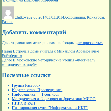
Екатерина Павловна Морозова
Автор
Опубликовано
Рубрики
zhitkova
02.03.2014
03.03.2014
Ассоциация
,
Конкурсы
,
Разное
Добавить комментарий
Для отправки комментария вам необходимо
авторизоваться
.
Навигация
Предыдущая
Назад
Встреча в доме учителя с Михаилом Абрамовичем
запись:
Ройтбергом
по
Следующая
Далее
II Московские методические чтения «Фестиваль
записям
запись:
методических идей»
Полезные ссылки
Группа Facebook
Издательство "Просвещение"
Информатика — 1 сентября
Методическая лаборатория информатики МИОО
НИИСИ РАН
Планирования курса "Информатика и ИКТ"