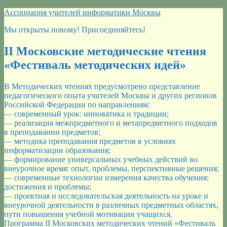
Перейти
Ассоциация учителей информатики Москвы
к
Мы открыты новому! Присоединяйтесь!
содержимому
II Московские методические чтения
«Фестиваль методических идей»
В Методических чтениях предусмотрено представление
педагогического опыта учителей Москвы и других регионов
Российской Федерации по направлениям:
— современный урок: инноватика и традиции;
— реализация межпредметного и метапредметного подходов
в преподавании предметов;
— методика преподавания предметов в условиях
информатизации образования;
— формирование универсальных учебных действий во
внеурочное время: опыт, проблемы, перспективные решения;
— современные технологии измерения качества обучения:
достижения и проблемы;
— проектная и исследовательская деятельность на уроке и
внеурочной деятельности в различных предметных областях,
пути повышения учебной мотивации учащихся.
Программа II Московских методических чтений «Фестиваль