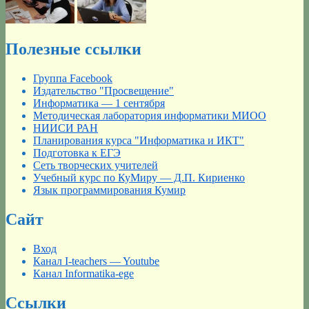
Полезные ссылки
Группа Facebook
Издательство "Просвещение"
Информатика — 1 сентября
Методическая лаборатория информатики МИОО
НИИСИ РАН
Планирования курса "Информатика и ИКТ"
Подготовка к ЕГЭ
Сеть творческих учителей
Учебный курс по КуМиру — Д.П. Кириенко
Язык программирования Кумир
Сайт
Вход
Канал I-teachers — Youtube
Канал Informatika-ege
Ссылки