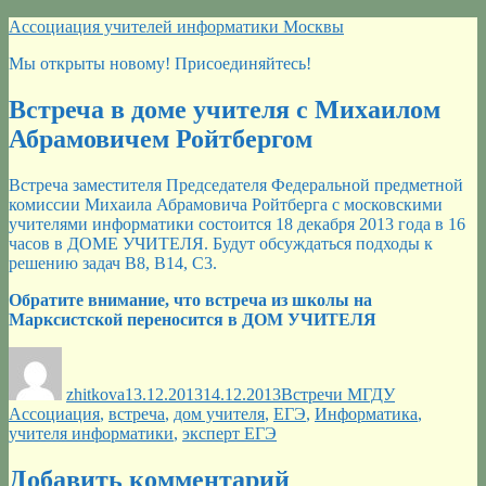
Перейти
Ассоциация учителей информатики Москвы
к
Мы открыты новому! Присоединяйтесь!
содержимому
Встреча в доме учителя с Михаилом
Абрамовичем Ройтбергом
Встреча заместителя Председателя Федеральной предметной
комиссии Михаила Абрамовича Ройтберга с московскими
учителями информатики состоится 18 декабря 2013 года в 16
часов в ДОМЕ УЧИТЕЛЯ. Будут обсуждаться подходы к
решению задач В8, В14, С3.
Обратите внимание, что встреча из школы на
Марксистской переносится в ДОМ УЧИТЕЛЯ
Автор
Опубликовано
Рубрики
Метки
zhitkova
13.12.2013
14.12.2013
Встречи МГДУ
Ассоциация
,
встреча
,
дом учителя
,
ЕГЭ
,
Информатика
,
учителя информатики
,
эксперт ЕГЭ
Добавить комментарий