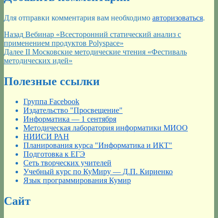
Для отправки комментария вам необходимо
авторизоваться
.
Навигация
Предыдущая
Назад
Вебинар «Всесторонний статический анализ с
запись:
применением продуктов Polyspace»
по
Следующая
Далее
II Московские методические чтения «Фестиваль
записям
запись:
методических идей»
Полезные ссылки
Группа Facebook
Издательство "Просвещение"
Информатика — 1 сентября
Методическая лаборатория информатики МИОО
НИИСИ РАН
Планирования курса "Информатика и ИКТ"
Подготовка к ЕГЭ
Сеть творческих учителей
Учебный курс по КуМиру — Д.П. Кириенко
Язык программирования Кумир
Сайт