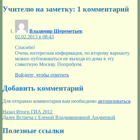
Учителю на заметку: 1 комментарий
Владимир Шереметьев
:
02.02.2013 в 08:43
Спасибо!
Очень интересная информация, по второму варианту
можно публиковаться не выходя из дома в эту
слякотную Москву. Попробуем.
Войдите, чтобы ответить
Добавить комментарий
Для отправки комментария вам необходимо
авторизоваться
.
Навигация
Предыдущая
Назад
Итоги ГИА 2012
запись:
Следующая
Далее
Встреча с Еленой Владимировной Андреевой
по
запись:
записям
Полезные ссылки