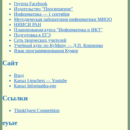
Группа Facebook
Издательство "Просвещение"
Информатика — 1 сентября
Методическая лаборатория информатики МИОО
НИИСИ РАН
Планирования курса "Информатика и ИКТ"
Подготовка к ЕГЭ
Сеть творческих учителей
Учебный курс по КуМиру — Д.П. Кириенко
Язык программирования Кумир
Сайт
Вход
Канал I-teachers — Youtube
Канал Informatika-ege
Ссылки
ThinkQuest Competition
еуые