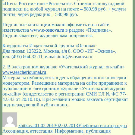
«Почта России» или «Роспечать». Стоимость полугодовой
подписки на любой журнал на почте – 589,98 руб. + услуги
почты, через редакцию – 530,98 руб.
Подписные квитанции можно оформить и на сайте
издательства
www.e-osnova.ru
в разделе «Подписка».
Подписывайтесь, журналы вам понравятся.
Координаты Издательской группы «Основа»:
Для писем: 125222, Москва, а/я 8, ООО «ИГ «Основа»,
тел. (495) 664-32-11, e-mail:info@e-osnova.ru
2. В электронном журнале «Учительский журнал он-лайн»
www.teacherjournal.ru
Материалы публикуются в день обращения после проверки
модератором. Размещение материала на сайте приравнено к
публикации в электронном журнале «Учительский журнал
он-лайн» (свидетельство о регистрации СМИ ЭЛ № ФС 77-
42343 от 20.10.10). При желании можно заказать сертификат
подтверждающий публикацию.
Автор
Опубликовано
Рубрики
Мет
zhitkova
01.02.2013
02.02.2013
Учебники и литература
Ассоциация
,
аттестация
,
Информатика
,
публикация