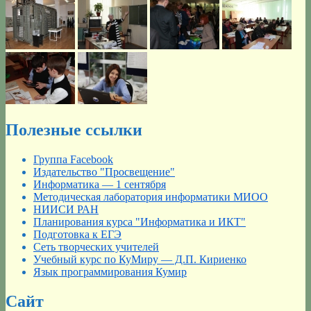
Полезные ссылки
Группа Facebook
Издательство "Просвещение"
Информатика — 1 сентября
Методическая лаборатория информатики МИОО
НИИСИ РАН
Планирования курса "Информатика и ИКТ"
Подготовка к ЕГЭ
Сеть творческих учителей
Учебный курс по КуМиру — Д.П. Кириенко
Язык программирования Кумир
Сайт