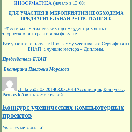
ИНФОРМАТИКА
(начало в 13-00)
ДЛЯ УЧАСТИЯ В МЕРОПРИЯТИИ НЕОБХОДИМА
ПРЕДВАРИТЕЛЬНАЯ РЕГИСТРАЦИЯ!!!
«Фестиваль методических идей» будет проходить в
творческом, интерактивном формате.
Все участники получат Программу Фестиваля и Сертификаты
ЕНАП, а лучшие мастера – Дипломы.
Председатель ЕНАП
Екатерина Павловна Морозова
Автор
Опубликовано
Рубрики
zhitkova
02.03.2014
03.03.2014
Ассоциация
,
Конкурсы
,
к
Разное
Добавить комментарий
записи
II
Конкурс ученических компьютерных
Московские
проектов
методические
чтения
«Фестиваль
Уважаемые коллеги!
методических