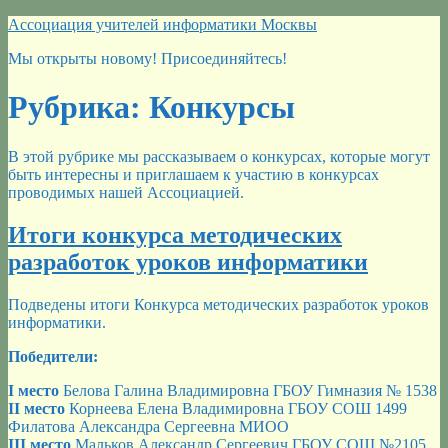
Перейти
Ассоциация учителей информатики Москвы
к
Мы открыты новому! Присоединяйтесь!
содержимому
Рубрика:
Конкурсы
В этой рубрике мы рассказываем о конкурсах, которые могут
быть интересны и приглашаем к участию в конкурсах
проводимых нашей Ассоциацией.
Итоги конкурса методических
разработок уроков информатики
Подведены итоги Конкурса методических разработок уроков
информатики.
Победители:
I место
Белова Галина Владимировна ГБОУ Гимназия № 1538
II место
Корнеева Елена Владимировна ГБОУ СОШ 1499
Филатова Александра Сергеевна МИОО
III место
Мальков Александр Сергеевич ГБОУ СОШ №2105