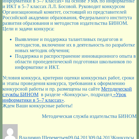
информатики в 5–7 классах» на основе УМК по информатике
и ИКТ в 5–7 классах Л.Л. Босовой. Руководит конкурсом
Организационный комитет, состоящий из представителей
Российской академии образования, Федерального института
развития образования и методистов издательства БИНОМ.
Цели и задачи конкурса:
Выявление и поддержка талантливых педагогов и
методистов, включение их в деятельность по разработке
новых методик обучения;
Поддержка и распространение инновационного опыта в
области пропедевтической подготовки школьников по
информатике и ИКТ.
Условия конкурса, критерии оценки конкурсных работ, сроки
и этапы проведения конкурса, требования к оформлению
конкурсной работы и пр. размещены на сайте
Методической
службы БИНОМ
в разделе «Конкурсы», подраздел
«Урок
информатики в 5–7 классах»
.
Ждем Ваши конкурсные работы!
Методическая служба издательства БИНОМ
Автор
Опубликовано
Рубрики
М
Владимир Шереметьев
09.04.2013
09.04.2013
Конкурсы