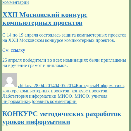
к
комментарий
записи
Итоги
XXII Московский конкурс
Фестиваля
компьютерных проектов
открытых
уроков
для
С 14 по 19 апреля состоялась защита компьютерных проектов
молодых
на XXII Московском конкурсе компьютерных проектов.
учителей
информатики
См. ссылку
25 апреля победители во всех номинациях были приглашены
на вручение грамот и дипломов.
Автор
Опубликовано
Рубрики
Метки
zhitkova
28.04.2014
04.05.2014
Конкурсы
Информатика
,
конкурс компьютерных проектов
,
конкурс проектов
,
Лаботатория информатики МИОО
,
МИОО
,
учителя
к
информатики
Добавить комментарий
записи
XXII
КОНКУРС методических разработок
Московский
уроков информатики
конкурс
компьютерных