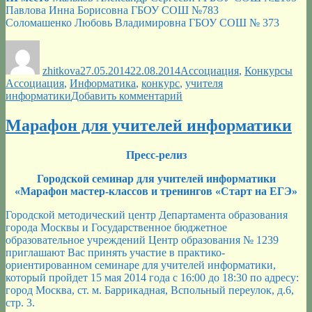
Павлова Инна Борисовна ГБОУ СОШ №783
Соломашенко Любовь Владимировна ГБОУ СОШ № 373
Автор
Опубликовано
Рубрики
Мет
zhitkova
27.05.2014
22.08.2014
Ассоциация
,
Конкурсы
Ассоциация
,
Информатика
,
конкурс
,
учителя
к
информатики
Добавить комментарий
записи
Итоги
Марафон для учителей информатики
конкурса
методических
Пресс-релиз
разработок
уроков
Городской семинар для учителей информатики
информатики
«Марафон мастер-классов и тренингов «Старт на ЕГЭ»
Городской методический центр Департамента образования
города Москвы и Государственное бюджетное
образовательное учреждений Центр образования № 1239
приглашают Вас принять участие в практико-
ориентированном семинаре для учителей информатики,
который пройдет 15 мая 2014 года с 16:00 до 18:30 по адресу:
город Москва, ст. м. Баррикадная, Вспольный переулок, д.6,
стр. 3.