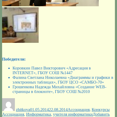
Победители:
Коровкин Павел Викторович «Адресация в
INTERNET», ГБОУ СОШ №1447
Фалина Светлана Николаевна «Диаграммы и графики в
электронных таблицах», ГБОУ ЦСО «САМБО-70»
Грошенкова Надежда Михайловна «Создание WEB-
страницы в блокноте», ГБОУ СОШ №2010
Автор
Опубликовано
Рубрики
Мет
zhitkova
01.05.2014
22.08.2014
Ассоциация
,
Конкурсы
Ассоциация
,
Информатика
,
учителя информатики
Добавить