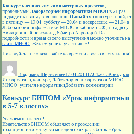
идей»
Конкурс ученических компьютерных проектов
,
проводимый
Лабораторией информатики МИОО
в 21 раз,
подходит к своему завершению.
Очный тур
конкурса пройдет
в пятницу — 19.04, субботу — 20.04 и воскресенье — 21.04 в
Лаборатории информатики МИОО в кабинете 205, по адресу
Авиационный переулок д.6 (метро Аэропорт). Все
подробности и время своего выступления можно уточнить на
сайте МИОО
. Желаем успеха участникам!
Пожалуйста, не опаздывайте ко времени своего выступления!
Автор
Опубликовано
Рубрики
М
Владимир Шереметьев
17.04.2013
17.04.2013
Конкурсы
Информатика
,
конкурс
,
Лаботатория информатики МИОО
,
к
МИОО
,
учителя информатики
Добавить комментарий
записи
Конкурс
Конкурс БИНОМ «Урок информатики
ученичес
в 5-7 классах»
компьюте
проектов
Уважаемые коллеги!
Издательство БИНОМ объявляет о проведении
традиционного конкурса методических разработок «Урок