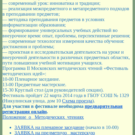
идей»
— современный урок: инноватика и традиции;
— реализация межпредметного и метапредметного подходов
в преподавании предметов;
— методика преподавания предметов в условиях
информатизации образования;
— формирование универсальных учебных действий во
внеурочное время: опыт, проблемы, перспективные решения;
— современные технологии измерения качества обучения:
достижения и проблемы;
— проектная и исследовательская деятельность на уроке и
внеурочной деятельности в различных предметных областях,
пути повышения учебной мотивации учащихся.
Программа II Московских методических чтений «Фестиваль
методических идей»:
10-00 Пленарное заседание.
13-00 Предметные мастерские.
15-30 Круглый стол (для руководителей секции).
Фестиваль пройдет 22 марта 2014 года в ГБОУ СОШ № 1329
(Никулинская улица, дом 10
Схема проезда
).
Для участия в фестивале необходима
предварительная
регистрация онлайн
.
Положение_о _Методических_чтениях
ЗАЯВКА на пленарное заседание
(начало в 10-00)
ЗАЯВКА на предметную мастерскую