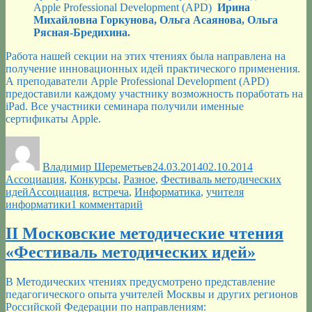
Apple Professional Development (APD)
Ирина
Михайловна Горкунова, Ольга Асаянова, Ольга
Рясная-Бредихина.
Работа нашей секции на этих чтениях была направлена на
получение инновационных идей практического применения.
А преподаватели Apple Professional Development (APD)
предоставили каждому участнику возможность поработать на
iPad. Все участники семинара получили именные
сертификаты Apple.
Автор
Опубликовано
Рубрики
Владимир Шереметьев
24.03.2014
02.10.2014
Ассоциация
,
Конкурсы
,
Разное
,
Фестиваль методических
Метки
идей
Ассоциация
,
встреча
,
Информатика
,
учителя
к
информатики
1 комментарий
записи
Завершились
II Московские методические чтения
II
«Фестиваль методических идей»
Московские
методические
чтения
В Методических чтениях предусмотрено представление
«Фестиваль
педагогического опыта учителей Москвы и других регионов
методических
Российской Федерации по направлениям: