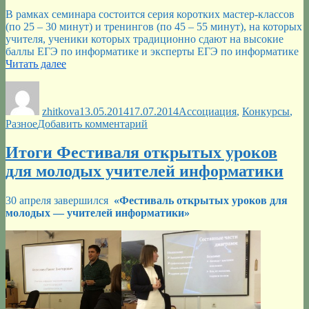
В рамках семинара состоится серия коротких мастер-классов
(по 25 – 30 минут) и тренингов (по 45 – 55 минут), на которых
учителя, ученики которых традиционно сдают на высокие
баллы ЕГЭ по информатике и эксперты ЕГЭ по информатике
«Марафон
Читать далее
для
Автор
Опубликовано
Рубрики
учителей
информатики»
zhitkova
13.05.2014
17.07.2014
Ассоциация
,
Конкурсы
,
к
Разное
Добавить комментарий
записи
Марафон
Итоги Фестиваля открытых уроков
для
для молодых учителей информатики
учителей
информатики
30 апреля завершился
«
Фестиваль открытых уроков для
молодых — учителей информатики
»