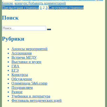
к
Бином
,
конкурс
Добавить комментарий
Пагинация
Страница
Страница
Страница
записи
Предыдущая страница
1
2
3
Следующая страница
Конкурс
записей
БИНОМ
Поиск
«Урок
информатики
Искать:
в
Поиск
5-
7
Рубрики
классах»
Анонсы мероприятий
Ассоциация
Встречи МГДУ
Выставки и музеи
ГИА
ЕГЭ
Конкурсы
Обсуждение
Олимпиада 5&6.comp
Поздравляем
Разное
Учебники и литература
Фестиваль методических идей