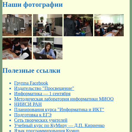
Наши фотографии
Полезные ссылки
Группа Facebook
Издательство "Просвещение"
Информатика — 1 сентября
Методическая лаборатория информатики МИОО
НИИСИ РАН
Планирования курса "Информатика и ИКТ"
Подготовка к ЕГЭ
Сеть творческих учителей
Учебный курс по КуМиру — Д.П. Кириенко
Язык программирования Кумир