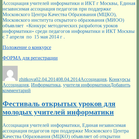
проектов
Ассоциация учителей информатики и ИКТ г Москвы, Единая
независимая ассоциация педагогов при поддержке
Московского Центра Качества Образования (МЦКО),
Московского института открытого образования (МИОО)
объявляет «Конкурс методических разработок уроков
информатики» среди педагогов информатики и ИКТ Москвы
с 7 апреля по 15 мая 2014 г .
Положение о конкурсе
ФОРМА для регистрации
Автор
Опубликовано
Рубрики
Мет
zhitkova
02.04.2014
08.04.2014
Ассоциация
,
Конкурсы
Ассоциация
,
Информатика
,
учителя информатики
Добавить
к
комментарий
записи
КОНКУРС
Фестиваль открытых уроков для
методических
молодых учителей информатики
разработок
уроков
информатики
Ассоциация учителей информатики, Единая независимая
ассоциация педагогов при поддержке Московского Центра
Качества Образования (МЦКО) объявляет об открытии