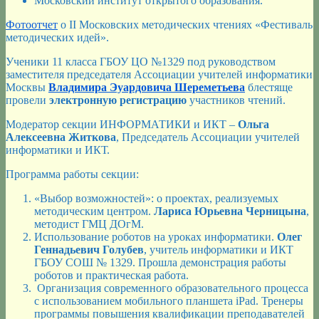
Московский институт открытого образования.
Фотоотчет
о II Московских методических чтениях «Фестиваль
методических идей».
Ученики 11 класса ГБОУ ЦО №1329 под руководством
заместителя председателя Ассоциации учителей информатики
Москвы
Владимира Эуардовича Шереметьева
блестяще
провели
электронную регистрацию
участников чтений.
Модератор секции ИНФОРМАТИКИ и ИКТ –
Ольга
Алексеевна Житкова
, Председатель Ассоциации учителей
информатики и ИКТ.
Программа работы секции:
«Выбор возможностей»: о проектах, реализуемых
методическим центром.
Лариса Юрьевна Черницына
,
методист ГМЦ ДОгМ.
Использование роботов на уроках информатики.
Олег
Геннадьевич Голубев
, учитель информатики и ИКТ
ГБОУ СОШ № 1329. Прошла демонстрация работы
роботов и практическая работа.
Организация современного образовательного процесса
с использованием мобильного планшета iPad. Тренеры
программы повышения квалификации преподавателей